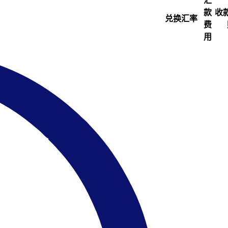
汇
款
收
兑换汇率
费
用