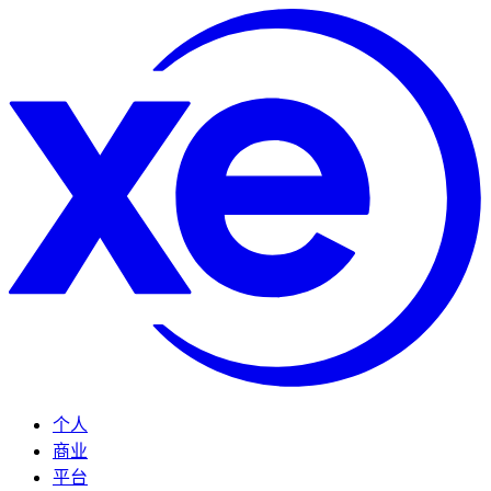
个人
商业
平台