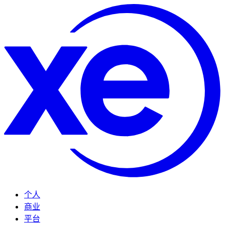
个人
商业
平台