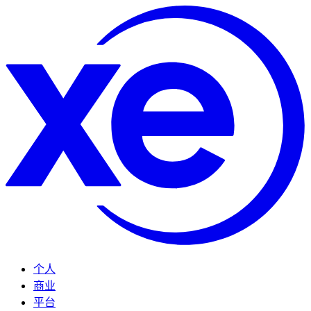
个人
商业
平台