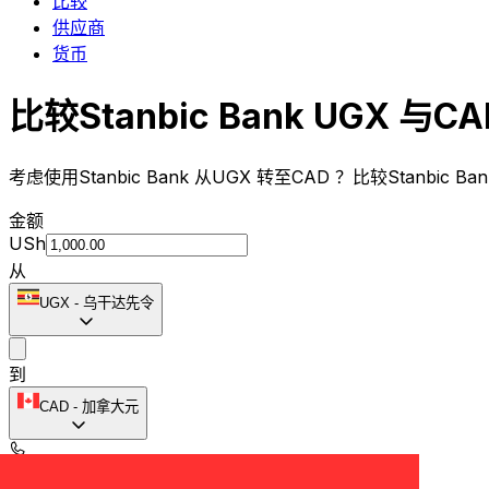
比较
供应商
货币
比较Stanbic Bank UGX 与C
考虑使用Stanbic Bank 从UGX 转至CAD ？比较Stanbi
金额
USh
从
UGX
-
乌干达先令
到
CAD
-
加拿大元