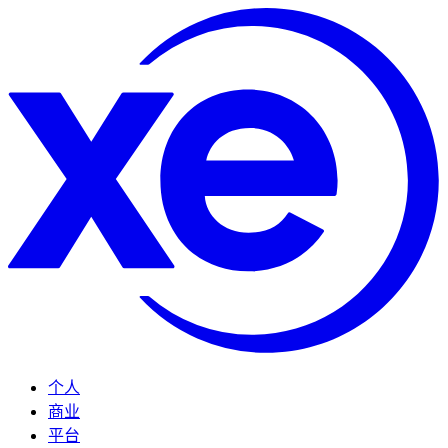
个人
商业
平台