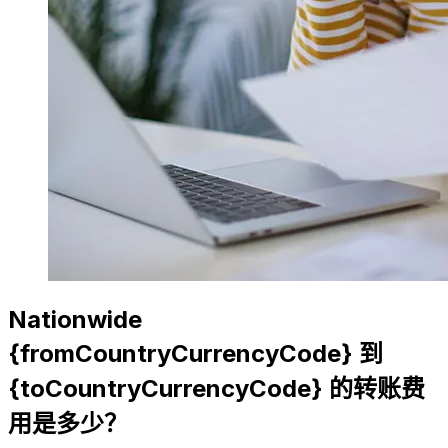
Nationwide
{fromCountryCurrencyCode} 到
{toCountryCurrencyCode} 的转账费
用是多少？