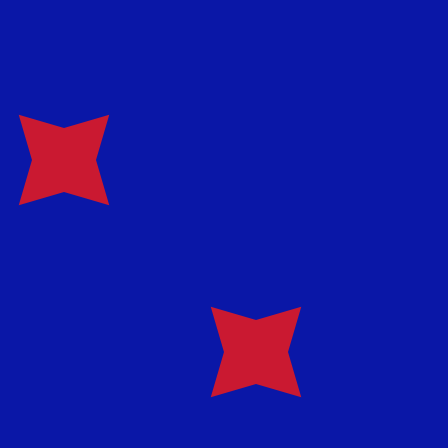
汇款费
兑换汇率
用