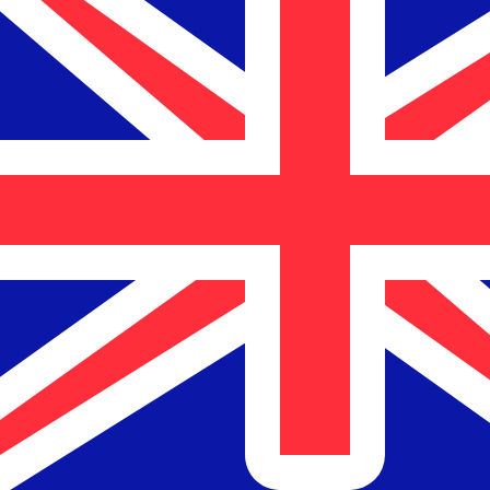
GBP
-
英镑
到
NZD
-
新西兰元
立即咨询货币专家。
我们可以提供比竞争对手更优惠的汇率。
预约通话