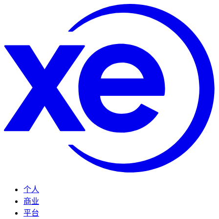
个人
商业
平台