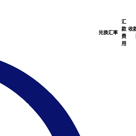
汇
款
收
兑换汇率
费
用