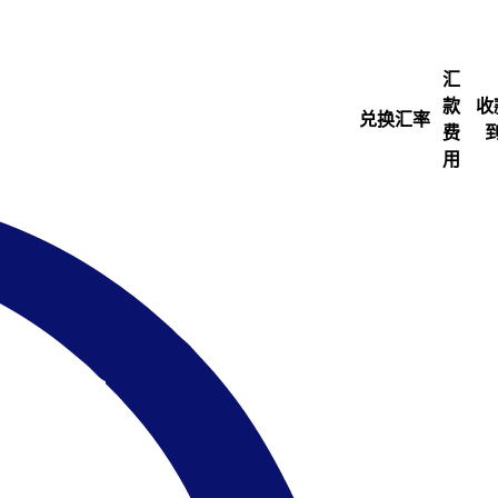
汇
款
收
兑换汇率
费
用