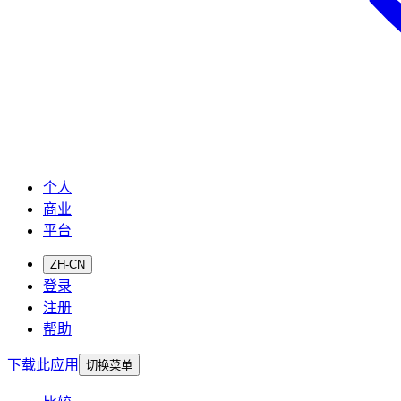
个人
商业
平台
ZH-CN
登录
注册
帮助
下载此应用
切换菜单