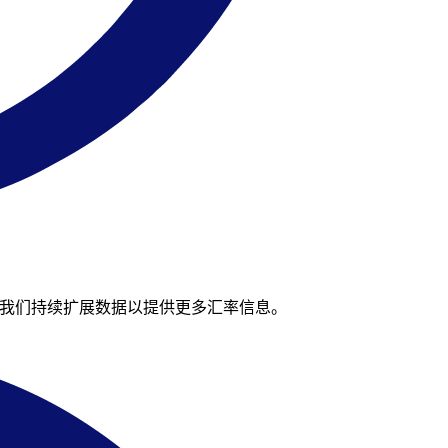
再来，我们持续扩展数据以提供更多汇率信息。