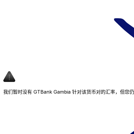
我们暂时没有 GTBank Gambia 针对该货币对的汇率