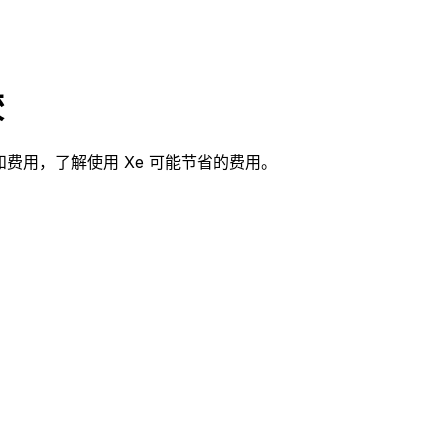
较
汇率和费用，了解使用 Xe 可能节省的费用。