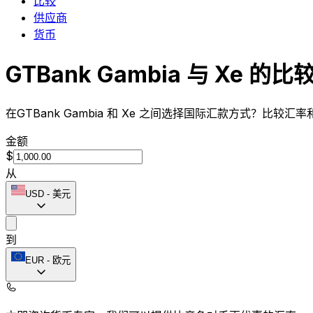
比较
供应商
货币
GTBank Gambia 与 Xe 的比
在GTBank Gambia 和 Xe 之间选择国际汇款方式？比较
金额
$
从
USD
-
美元
到
EUR
-
欧元