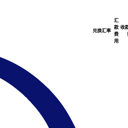
汇
款
收
兑换汇率
费
用