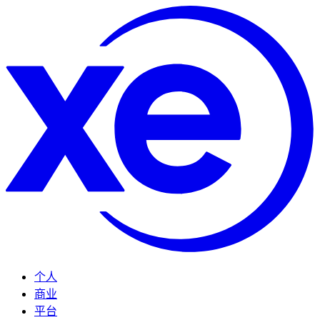
个人
商业
平台