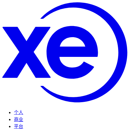
个人
商业
平台