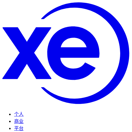
个人
商业
平台