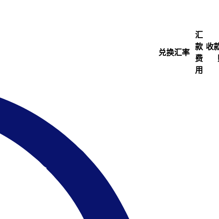
汇
款
收
兑换汇率
费
用