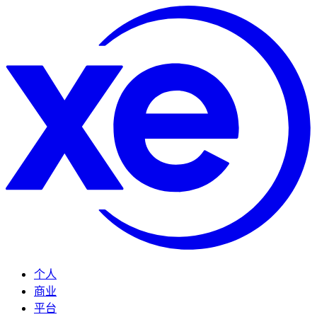
个人
商业
平台