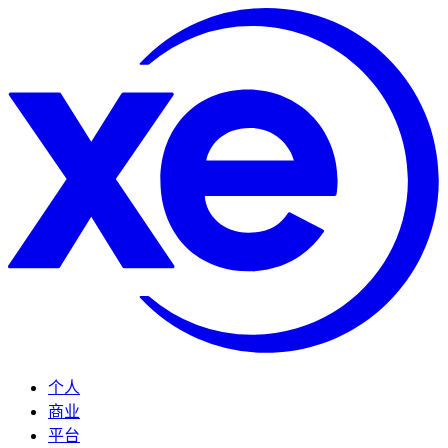
个人
商业
平台