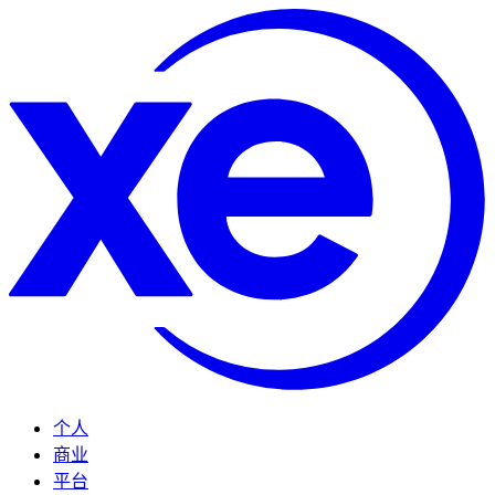
个人
商业
平台