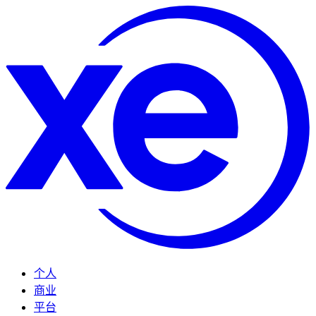
个人
商业
平台