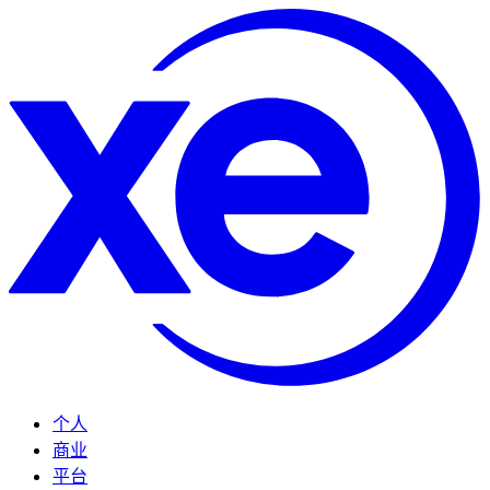
个人
商业
平台