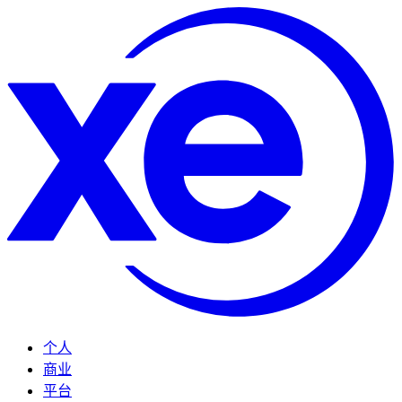
个人
商业
平台