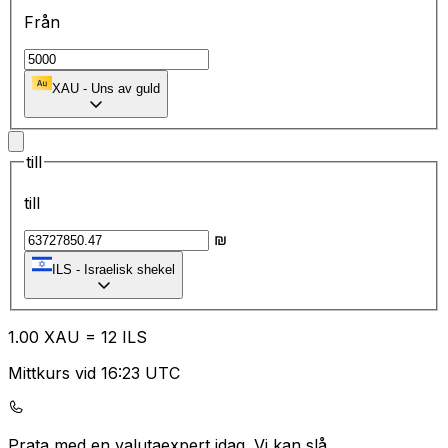
Från
XAU
-
Uns av guld
till
till
₪
ILS
-
Israelisk shekel
1.00
XAU
=
12
ILS
Mittkurs vid 16:23 UTC
Prata med en valutaexpert idag.
Vi kan slå