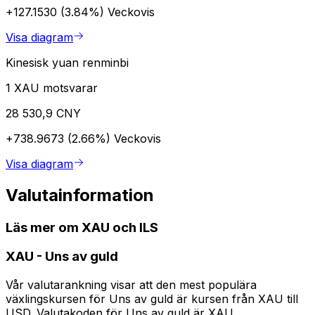
+127.1530 (3.84%)
Veckovis
Visa diagram
Kinesisk yuan renminbi
1 XAU motsvarar
28 530,9 CNY
+738.9673 (2.66%)
Veckovis
Visa diagram
Valutainformation
Läs mer om XAU och ILS
XAU
-
Uns av guld
Vår valutarankning visar att den mest populära
växlingskursen för Uns av guld är kursen från XAU till
USD. Valutakoden för Uns av guld är XAU.