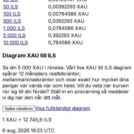
50
ILS
0,00392293
XAU
100
ILS
0,00784586
XAU
500
ILS
0,0392293
XAU
1 000
ILS
0,0784586
XAU
5 000
ILS
0,392293
XAU
10 000
ILS
0,784586
XAU
Diagram XAU till ILS
Se din 5 000 XAU i rörelse. Vårt live XAU till ILS diagram
spårar 12 månaders realtidsräntor,
mellanmarknadsräntor och visar exakt hur mycket dina
pengar var värda när som helst. Vill du veta när kursen
rör sig till din fördel? Ställ in en prisvarning så meddelar
vi dig när den når ditt mål.
Visa fullständigt diagram
Spåra växelkurs
1 XAU = 12 745,6 ILS
6 aug. 2026 16:23 UTC