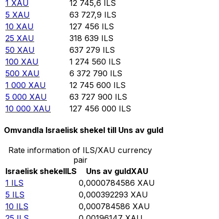
1
XAU
12 745,6
ILS
5
XAU
63 727,9
ILS
10
XAU
127 456
ILS
25
XAU
318 639
ILS
50
XAU
637 279
ILS
100
XAU
1 274 560
ILS
500
XAU
6 372 790
ILS
1 000
XAU
12 745 600
ILS
5 000
XAU
63 727 900
ILS
10 000
XAU
127 456 000
ILS
Omvandla Israelisk shekel till Uns av guld
Rate information of ILS/XAU currency
pair
Israelisk shekel
ILS
Uns av guld
XAU
1
ILS
0,0000784586
XAU
5
ILS
0,000392293
XAU
10
ILS
0,000784586
XAU
25
ILS
0,00196147
XAU