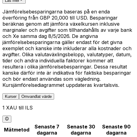
Läs mer
Jämförelsebesparingarna baseras på en enda
överföring från GBP 20,000 till USD. Besparingar
beräknas genom att jämföra växelkursen inklusive
marginaler och avgifter som tillhandahålls av varje bank
och Xe samma dag 8/5/2026. De angivna
jämförelsebesparingarna gäller endast för det givna
exemplet och kanske inte inkluderar alla kostnader och
avgifter. Olika valutaväxlingsbelopp, valutatyper, datum,
tider och andra individuella faktorer kommer att
resultera i olika jämförelsebesparingar. Dessa resultat
kanske därför inte är indikativa för faktiska besparingar
och bör endast användas som vägledning.
Kursjämförelsediagrammet uppdateras kvartalsvis.
Kurser
Omvandlat värde
1 XAU till ILS
Senaste 7
Senaste 30
Senaste 90
Mätmetod
dagarna
dagarna
dagarna