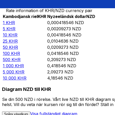
Rate information of KHR/NZD currency pair
Kambodjansk riel
KHR
Nyzeeländsk dollar
NZD
1
KHR
0,000418546
NZD
5
KHR
0,00209273
NZD
10
KHR
0,00418546
NZD
25
KHR
0,0104636
NZD
50
KHR
0,0209273
NZD
100
KHR
0,0418546
NZD
500
KHR
0,209273
NZD
1 000
KHR
0,418546
NZD
5 000
KHR
2,09273
NZD
10 000
KHR
4,18546
NZD
Diagram NZD till KHR
Se din 500 NZD i rörelse. Vårt live NZD till KHR diagram
helst. Vill du veta när kursen rör sig till din fördel? Ställ 
Visa fullständigt diagram
Spåra växelkurs