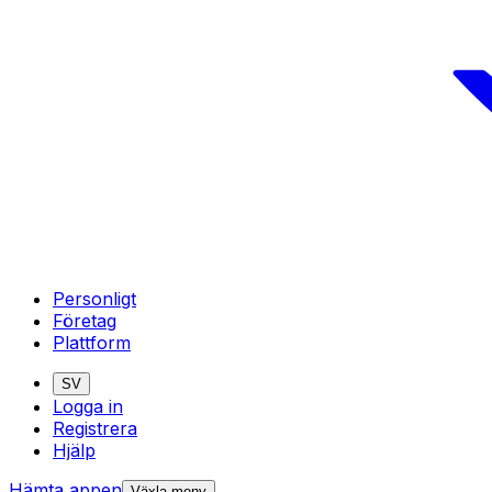
Personligt
Företag
Plattform
SV
Logga in
Registrera
Hjälp
Hämta appen
Växla meny