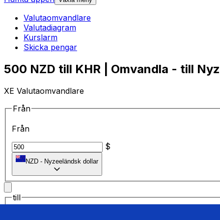
Valutaomvandlare
Valutadiagram
Kurslarm
Skicka pengar
500 NZD till KHR | Omvandla - till Ny
XE Valutaomvandlare
Från
Från
$
NZD
-
Nyzeeländsk dollar
till
till