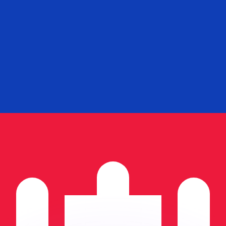
as kurser.
 görs endast i informationssyfte. Du kommer inte att få de