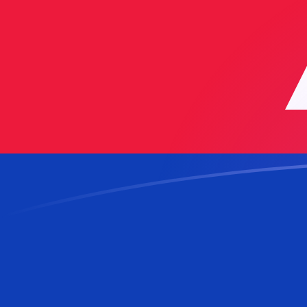
NZD till KHR valutakurser idag
Omvandla Nyzeeländsk dollar till Kambodjansk riel
Rate information of NZD/KHR currency pair
Nyzeeländsk dollar
NZD
Kambodjansk riel
KHR
1
NZD
2 389,23
KHR
5
NZD
11 946,1
KHR
10
NZD
23 892,3
KHR
25
NZD
59 730,7
KHR
50
NZD
119 461
KHR
100
NZD
238 923
KHR
500
NZD
1 194 610
KHR
1 000
NZD
2 389 230
KHR
5 000
NZD
11 946 100
KHR
10 000
NZD
23 892 300
KHR
Omvandla Kambodjansk riel till Nyzeeländsk dollar