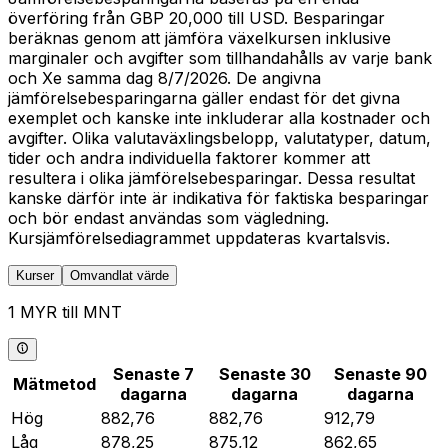
överföring från GBP 20,000 till USD. Besparingar
beräknas genom att jämföra växelkursen inklusive
marginaler och avgifter som tillhandahålls av varje bank
och Xe samma dag 8/7/2026. De angivna
jämförelsebesparingarna gäller endast för det givna
exemplet och kanske inte inkluderar alla kostnader och
avgifter. Olika valutaväxlingsbelopp, valutatyper, datum,
tider och andra individuella faktorer kommer att
resultera i olika jämförelsebesparingar. Dessa resultat
kanske därför inte är indikativa för faktiska besparingar
och bör endast användas som vägledning.
Kursjämförelsediagrammet uppdateras kvartalsvis.
Kurser
Omvandlat värde
1 MYR till MNT
Senaste 7
Senaste 30
Senaste 90
Mätmetod
dagarna
dagarna
dagarna
Hög
882,76
882,76
912,79
Låg
878,25
875,12
862,65