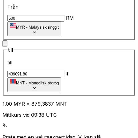
Från
RM
MYR
-
Malaysisk ringgit
till
till
₮
MNT
-
Mongolisk tögrög
1.00
MYR
=
87
9,3837
MNT
Mittkurs vid 09:38 UTC
Prata med en valutaexpert idag.
Vi kan slå