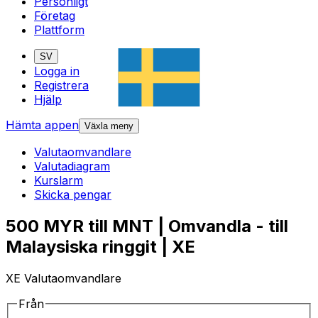
Personligt
Företag
Plattform
SV
Logga in
Registrera
Hjälp
Hämta appen
Växla meny
Valutaomvandlare
Valutadiagram
Kurslarm
Skicka pengar
500 MYR till MNT | Omvandla - till
Malaysiska ringgit | XE
XE Valutaomvandlare
Från