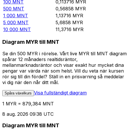
100
MNT
0,113716
MYR
500
MNT
0,56858
MYR
1 000
MNT
1,13716
MYR
5 000
MNT
5,6858
MYR
10 000
MNT
11,3716
MYR
Diagram MYR till MNT
Se din 500 MYR i rörelse. Vårt live MYR till MNT diagram
spårar 12 månaders realtidsräntor,
mellanmarknadsräntor och visar exakt hur mycket dina
pengar var värda när som helst. Vill du veta när kursen
rör sig till din fördel? Ställ in en prisvarning så meddelar
vi dig när den når ditt mål.
Visa fullständigt diagram
Spåra växelkurs
1 MYR = 879,384 MNT
8 aug. 2026 09:38 UTC
Diagram MYR till MNT