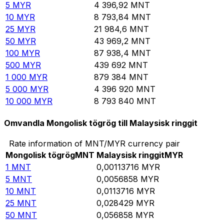
5
MYR
4 396,92
MNT
10
MYR
8 793,84
MNT
25
MYR
21 984,6
MNT
50
MYR
43 969,2
MNT
100
MYR
87 938,4
MNT
500
MYR
439 692
MNT
1 000
MYR
879 384
MNT
5 000
MYR
4 396 920
MNT
10 000
MYR
8 793 840
MNT
Omvandla Mongolisk tögrög till Malaysisk ringgit
Rate information of MNT/MYR currency pair
Mongolisk tögrög
MNT
Malaysisk ringgit
MYR
1
MNT
0,00113716
MYR
5
MNT
0,0056858
MYR
10
MNT
0,0113716
MYR
25
MNT
0,028429
MYR
50
MNT
0,056858
MYR