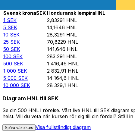
Rate information of SEK/HNL currency pair
Svensk krona
SEK
Honduransk lempira
HNL
1
SEK
2,83291
HNL
5
SEK
14,1646
HNL
10
SEK
28,3291
HNL
25
SEK
70,8229
HNL
50
SEK
141,646
HNL
100
SEK
283,291
HNL
500
SEK
1 416,46
HNL
1 000
SEK
2 832,91
HNL
5 000
SEK
14 164,6
HNL
10 000
SEK
28 329,1
HNL
Diagram HNL till SEK
Se din 500 HNL i rörelse. Vårt live HNL till SEK diagram
helst. Vill du veta när kursen rör sig till din fördel? Ställ 
Visa fullständigt diagram
Spåra växelkurs