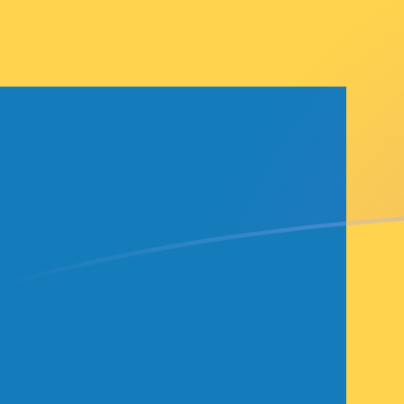
HNL till SEK valutakurser idag
Omvandla Honduransk lempira till Svensk krona
Rate information of HNL/SEK currency pair
Honduransk lempira
HNL
Svensk krona
SEK
1
HNL
0,352993
SEK
5
HNL
1,76497
SEK
10
HNL
3,52993
SEK
25
HNL
8,82483
SEK
50
HNL
17,6497
SEK
100
HNL
35,2993
SEK
500
HNL
176,497
SEK
1 000
HNL
352,993
SEK
5 000
HNL
1 764,97
SEK
10 000
HNL
3 529,93
SEK
Omvandla Svensk krona till Honduransk lempira