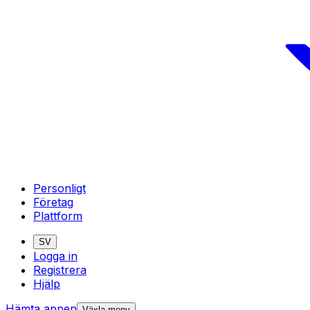
Personligt
Företag
Plattform
SV
Logga in
Registrera
Hjälp
Hämta appen
Växla meny