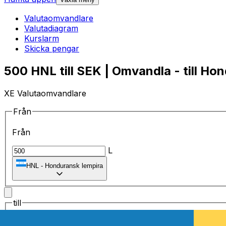
Valutaomvandlare
Valutadiagram
Kurslarm
Skicka pengar
500 HNL till SEK | Omvandla - till Ho
XE Valutaomvandlare
Från
Från
L
HNL
-
Honduransk lempira
till
till