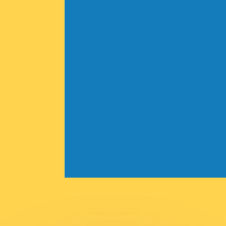
as kurser.
 görs endast i informationssyfte. Du kommer inte att få de