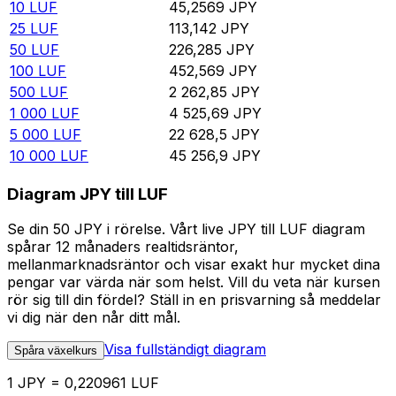
10
LUF
45,2569
JPY
25
LUF
113,142
JPY
50
LUF
226,285
JPY
100
LUF
452,569
JPY
500
LUF
2 262,85
JPY
1 000
LUF
4 525,69
JPY
5 000
LUF
22 628,5
JPY
10 000
LUF
45 256,9
JPY
Diagram JPY till LUF
Se din 50 JPY i rörelse. Vårt live JPY till LUF diagram
spårar 12 månaders realtidsräntor,
mellanmarknadsräntor och visar exakt hur mycket dina
pengar var värda när som helst. Vill du veta när kursen
rör sig till din fördel? Ställ in en prisvarning så meddelar
vi dig när den når ditt mål.
Visa fullständigt diagram
Spåra växelkurs
1 JPY = 0,220961 LUF