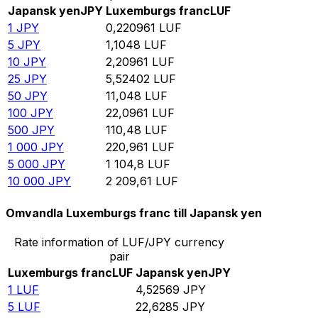
Japansk yen
JPY
Luxemburgs franc
LUF
1
JPY
0,220961
LUF
5
JPY
1,1048
LUF
10
JPY
2,20961
LUF
25
JPY
5,52402
LUF
50
JPY
11,048
LUF
100
JPY
22,0961
LUF
500
JPY
110,48
LUF
1 000
JPY
220,961
LUF
5 000
JPY
1 104,8
LUF
10 000
JPY
2 209,61
LUF
Omvandla Luxemburgs franc till Japansk yen
Rate information of LUF/JPY currency
pair
Luxemburgs franc
LUF
Japansk yen
JPY
1
LUF
4,52569
JPY
5
LUF
22,6285
JPY