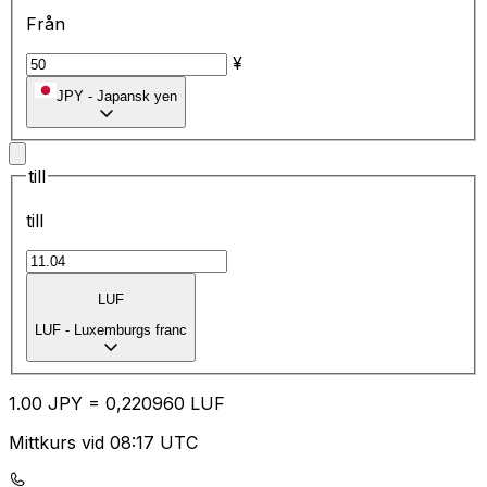
Från
¥
JPY
-
Japansk yen
till
till
LUF
LUF
-
Luxemburgs franc
1.00
JPY
=
0,
220960
LUF
Mittkurs vid 08:17 UTC