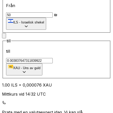
Från
₪
ILS
-
Israelisk shekel
till
till
XAU
-
Uns av guld
1.00
ILS
=
0,
000076
XAU
Mittkurs vid 14:32 UTC
Prata med en valutaexpert idag.
Vi kan slå