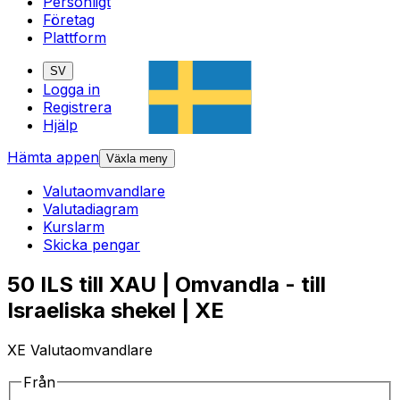
Personligt
Företag
Plattform
SV
Logga in
Registrera
Hjälp
Hämta appen
Växla meny
Valutaomvandlare
Valutadiagram
Kurslarm
Skicka pengar
50 ILS till XAU | Omvandla - till
Israeliska shekel | XE
XE Valutaomvandlare
Från