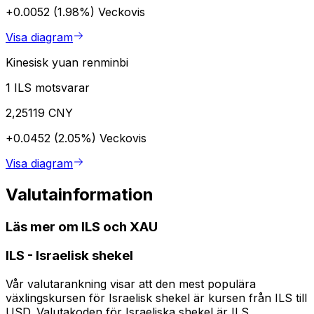
+0.0052 (1.98%)
Veckovis
Visa diagram
Kinesisk yuan renminbi
1 ILS motsvarar
2,25119 CNY
+0.0452 (2.05%)
Veckovis
Visa diagram
Valutainformation
Läs mer om ILS och XAU
ILS
-
Israelisk shekel
Vår valutarankning visar att den mest populära
växlingskursen för Israelisk shekel är kursen från ILS till
USD. Valutakoden för Israeliska shekel är ILS.