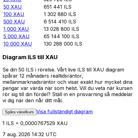
50
XAU
651 441
ILS
100
XAU
1 302 880
ILS
500
XAU
6 514 410
ILS
1 000
XAU
13 028 800
ILS
5 000
XAU
65 144 100
ILS
10 000
XAU
130 288 000
ILS
Diagram ILS till XAU
Se din 50 ILS i rörelse. Vårt live ILS till XAU diagram
spårar 12 månaders realtidsräntor,
mellanmarknadsräntor och visar exakt hur mycket dina
pengar var värda när som helst. Vill du veta när kursen
rör sig till din fördel? Ställ in en prisvarning så meddelar
vi dig när den når ditt mål.
Visa fullständigt diagram
Spåra växelkurs
1 ILS = 0,0000767529 XAU
7 aug. 2026 14:32 UTC