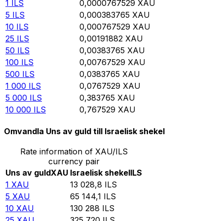
1
ILS
0,0000767529
XAU
5
ILS
0,000383765
XAU
10
ILS
0,000767529
XAU
25
ILS
0,00191882
XAU
50
ILS
0,00383765
XAU
100
ILS
0,00767529
XAU
500
ILS
0,0383765
XAU
1 000
ILS
0,0767529
XAU
5 000
ILS
0,383765
XAU
10 000
ILS
0,767529
XAU
Omvandla Uns av guld till Israelisk shekel
Rate information of XAU/ILS
currency pair
Uns av guld
XAU
Israelisk shekel
ILS
1
XAU
13 028,8
ILS
5
XAU
65 144,1
ILS
10
XAU
130 288
ILS
25
XAU
325 720
ILS