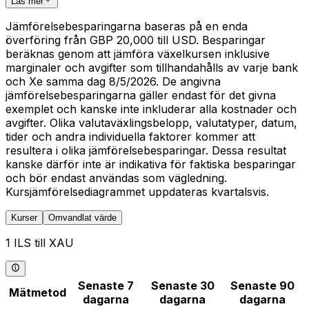
Läs mer
Jämförelsebesparingarna baseras på en enda
överföring från GBP 20,000 till USD. Besparingar
beräknas genom att jämföra växelkursen inklusive
marginaler och avgifter som tillhandahålls av varje bank
och Xe samma dag 8/5/2026. De angivna
jämförelsebesparingarna gäller endast för det givna
exemplet och kanske inte inkluderar alla kostnader och
avgifter. Olika valutaväxlingsbelopp, valutatyper, datum,
tider och andra individuella faktorer kommer att
resultera i olika jämförelsebesparingar. Dessa resultat
kanske därför inte är indikativa för faktiska besparingar
och bör endast användas som vägledning.
Kursjämförelsediagrammet uppdateras kvartalsvis.
Kurser
Omvandlat värde
1 ILS till XAU
Senaste 7
Senaste 30
Senaste 90
Mätmetod
dagarna
dagarna
dagarna