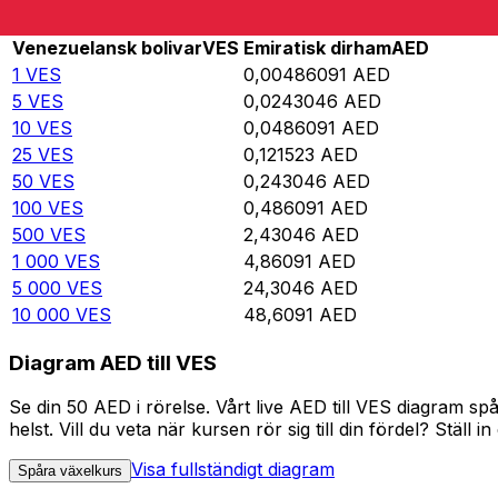
Rate information of VES/AED currency pair
Venezuelansk bolivar
VES
Emiratisk dirham
AED
1
VES
0,00486091
AED
5
VES
0,0243046
AED
10
VES
0,0486091
AED
25
VES
0,121523
AED
50
VES
0,243046
AED
100
VES
0,486091
AED
500
VES
2,43046
AED
1 000
VES
4,86091
AED
5 000
VES
24,3046
AED
10 000
VES
48,6091
AED
Diagram AED till VES
Se din 50 AED i rörelse. Vårt live AED till VES diagram 
helst. Vill du veta när kursen rör sig till din fördel? Ställ 
Visa fullständigt diagram
Spåra växelkurs