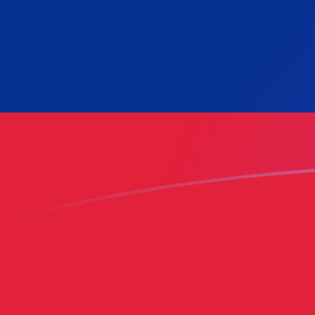
AED till VES valutakurser idag
Omvandla Emiratisk dirham till Venezuelansk bolivar
Rate information of AED/VES currency pair
Emiratisk dirham
AED
Venezuelansk bolivar
VES
1
AED
205,723
VES
5
AED
1 028,61
VES
10
AED
2 057,23
VES
25
AED
5 143,07
VES
50
AED
10 286,1
VES
100
AED
20 572,3
VES
500
AED
102 861
VES
1 000
AED
205 723
VES
5 000
AED
1 028 610
VES
10 000
AED
2 057 230
VES
Omvandla Venezuelansk bolivar till Emiratisk dirham