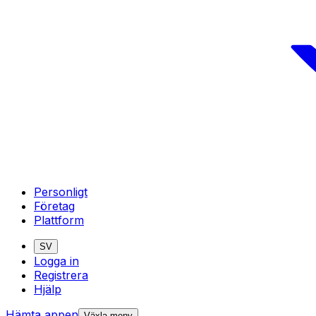
Personligt
Företag
Plattform
SV
Logga in
Registrera
Hjälp
Hämta appen
Växla meny