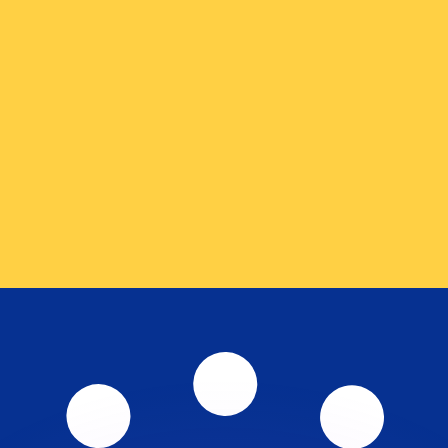
as kurser.
 görs endast i informationssyfte. Du kommer inte att få de