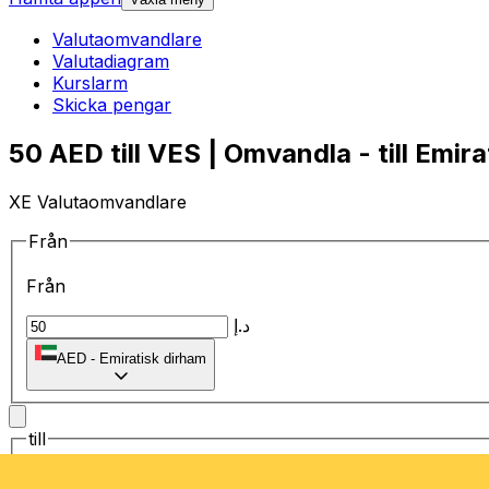
Valutaomvandlare
Valutadiagram
Kurslarm
Skicka pengar
50 AED till VES | Omvandla - till Emir
XE Valutaomvandlare
Från
Från
د.إ
AED
-
Emiratisk dirham
till
till