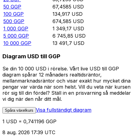
50
GGP
67,4585
USD
100
GGP
134,917
USD
500
GGP
674,585
USD
1 000
GGP
1 349,17
USD
5 000
GGP
6 745,85
USD
10 000
GGP
13 491,7
USD
Diagram USD till GGP
Se din 10 000 USD i rörelse. Vårt live USD till GGP
diagram spårar 12 månaders realtidsräntor,
mellanmarknadsräntor och visar exakt hur mycket dina
pengar var värda när som helst. Vill du veta när kursen
rör sig till din fördel? Ställ in en prisvarning så meddelar
vi dig när den når ditt mål.
Visa fullständigt diagram
Spåra växelkurs
1 USD = 0,741196 GGP
8 aug. 2026 17:39 UTC