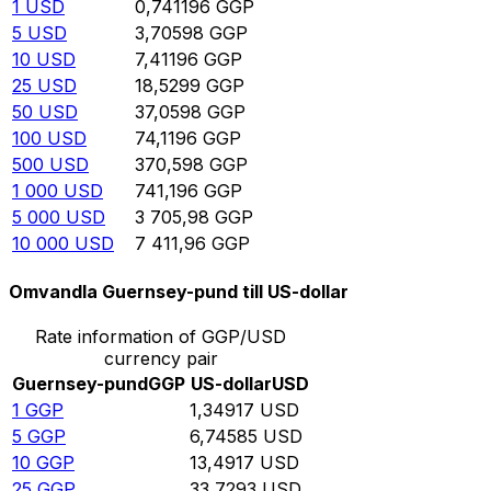
1
USD
0,741196
GGP
5
USD
3,70598
GGP
10
USD
7,41196
GGP
25
USD
18,5299
GGP
50
USD
37,0598
GGP
100
USD
74,1196
GGP
500
USD
370,598
GGP
1 000
USD
741,196
GGP
5 000
USD
3 705,98
GGP
10 000
USD
7 411,96
GGP
Omvandla Guernsey-pund till US-dollar
Rate information of GGP/USD
currency pair
Guernsey-pund
GGP
US-dollar
USD
1
GGP
1,34917
USD
5
GGP
6,74585
USD
10
GGP
13,4917
USD
25
GGP
33,7293
USD