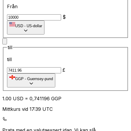
Från
$
USD
-
US-dollar
till
till
£
GGP
-
Guernsey-pund
1.00
USD
=
0,
741196
GGP
Mittkurs vid 17:39 UTC
Prata med en valutaexpert idag.
Vi kan slå