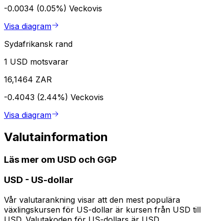
-0.0034 (0.05%)
Veckovis
Visa diagram
Sydafrikansk rand
1 USD motsvarar
16,1464 ZAR
-0.4043 (2.44%)
Veckovis
Visa diagram
Valutainformation
Läs mer om USD och GGP
USD
-
US-dollar
Vår valutarankning visar att den mest populära
växlingskursen för US-dollar är kursen från USD till
USD. Valutakoden för US-dollars är USD.