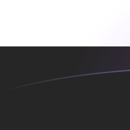
KES till EGP valutakurser idag
Omvandla Kenyansk shilling till Egyptiskt pund
Rate information of KES/EGP currency
pair
Kenyansk shilling
KES
Egyptiskt pund
EGP
1
KES
0,384836
EGP
5
KES
1,92418
EGP
10
KES
3,84836
EGP
25
KES
9,62091
EGP
50
KES
19,2418
EGP
100
KES
38,4836
EGP
500
KES
192,418
EGP
1 000
KES
384,836
EGP
5 000
KES
1 924,18
EGP
10 000
KES
3 848,36
EGP
Omvandla Egyptiskt pund till Kenyansk shilling