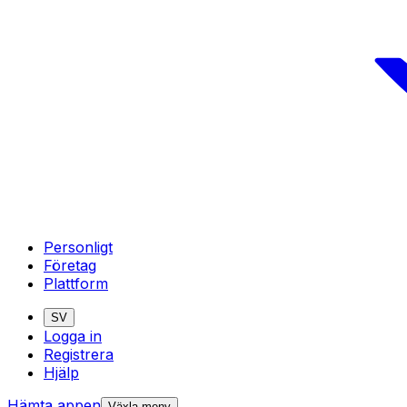
Personligt
Företag
Plattform
SV
Logga in
Registrera
Hjälp
Hämta appen
Växla meny