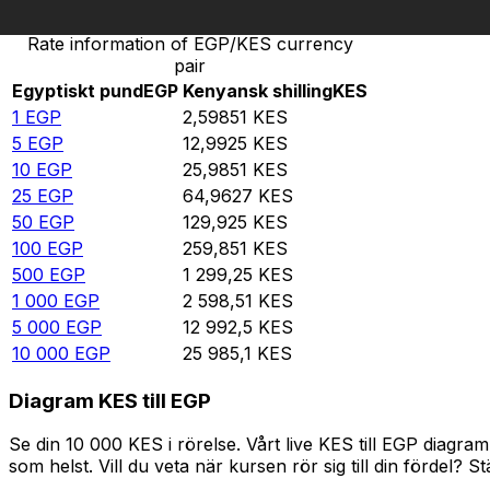
Rate information of EGP/KES currency
pair
Egyptiskt pund
EGP
Kenyansk shilling
KES
1
EGP
2,59851
KES
5
EGP
12,9925
KES
10
EGP
25,9851
KES
25
EGP
64,9627
KES
50
EGP
129,925
KES
100
EGP
259,851
KES
500
EGP
1 299,25
KES
1 000
EGP
2 598,51
KES
5 000
EGP
12 992,5
KES
10 000
EGP
25 985,1
KES
Diagram KES till EGP
Se din 10 000 KES i rörelse. Vårt live KES till EGP diag
som helst. Vill du veta när kursen rör sig till din fördel? S