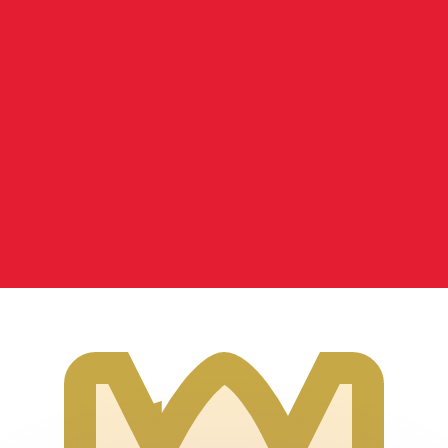
as kurser.
 görs endast i informationssyfte. Du kommer inte att få de