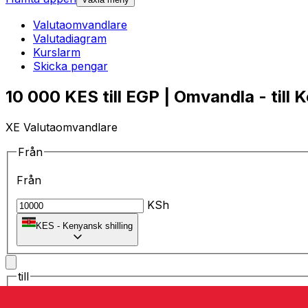
Valutaomvandlare
Valutadiagram
Kurslarm
Skicka pengar
10 000 KES till EGP | Omvandla - till 
XE Valutaomvandlare
Från
Från
KSh
KES
-
Kenyansk shilling
till
till