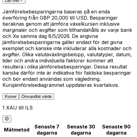
Läs mer
Jämförelsebesparingarna baseras på en enda
överföring från GBP 20,000 till USD. Besparingar
beräknas genom att jämföra växelkursen inklusive
marginaler och avgifter som tillhandahålls av varje bank
och Xe samma dag 8/5/2026. De angivna
jämförelsebesparingarna gäller endast för det givna
exemplet och kanske inte inkluderar alla kostnader och
avgifter. Olika valutaväxlingsbelopp, valutatyper, datum,
tider och andra individuella faktorer kommer att
resultera i olika jämförelsebesparingar. Dessa resultat
kanske därför inte är indikativa för faktiska besparingar
och bör endast användas som vägledning.
Kursjämförelsediagrammet uppdateras kvartalsvis.
Kurser
Omvandlat värde
1 XAU till ILS
Senaste 7
Senaste 30
Senaste 90
Mätmetod
dagarna
dagarna
dagarna