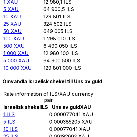
1
XAU
12 980,1
ILS
5
XAU
64 900,5
ILS
10
XAU
129 801
ILS
25
XAU
324 502
ILS
50
XAU
649 005
ILS
100
XAU
1 298 010
ILS
500
XAU
6 490 050
ILS
1 000
XAU
12 980 100
ILS
5 000
XAU
64 900 500
ILS
10 000
XAU
129 801 000
ILS
Omvandla Israelisk shekel till Uns av guld
Rate information of ILS/XAU currency
pair
Israelisk shekel
ILS
Uns av guld
XAU
1
ILS
0,000077041
XAU
5
ILS
0,000385205
XAU
10
ILS
0,00077041
XAU
25
ILS
0,00192603
XAU