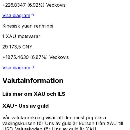
+226.8347 (6.92%)
Veckovis
Visa diagram
Kinesisk yuan renminbi
1 XAU motsvarar
29 173,5 CNY
+1875.4630 (6.87%)
Veckovis
Visa diagram
Valutainformation
Läs mer om XAU och ILS
XAU
-
Uns av guld
Vår valutarankning visar att den mest populära
växlingskursen för Uns av guld är kursen från XAU till
USD. Valutakoden för Uns av guld är XAU.