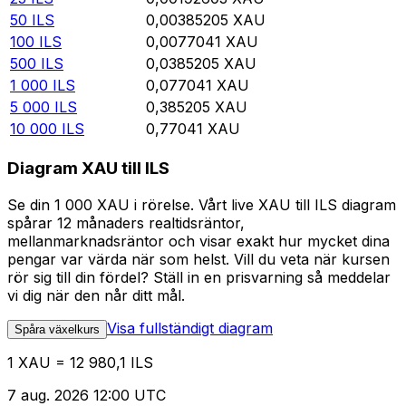
50
ILS
0,00385205
XAU
100
ILS
0,0077041
XAU
500
ILS
0,0385205
XAU
1 000
ILS
0,077041
XAU
5 000
ILS
0,385205
XAU
10 000
ILS
0,77041
XAU
Diagram XAU till ILS
Se din 1 000 XAU i rörelse. Vårt live XAU till ILS diagram
spårar 12 månaders realtidsräntor,
mellanmarknadsräntor och visar exakt hur mycket dina
pengar var värda när som helst. Vill du veta när kursen
rör sig till din fördel? Ställ in en prisvarning så meddelar
vi dig när den når ditt mål.
Visa fullständigt diagram
Spåra växelkurs
1 XAU = 12 980,1 ILS
7 aug. 2026 12:00 UTC