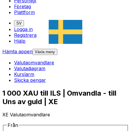
Personligt
Företag
Plattform
SV
Logga in
Registrera
Hjälp
Hämta appen
Växla meny
Valutaomvandlare
Valutadiagram
Kurslarm
Skicka pengar
1 000 XAU till ILS | Omvandla - till
Uns av guld | XE
XE Valutaomvandlare
Från