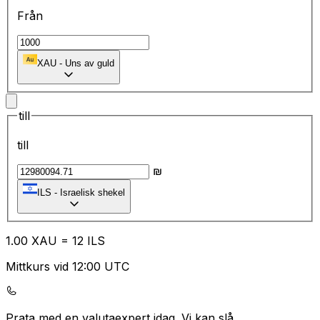
Från
XAU
-
Uns av guld
till
till
₪
ILS
-
Israelisk shekel
1.00
XAU
=
12
ILS
Mittkurs vid 12:00 UTC
Prata med en valutaexpert idag.
Vi kan slå