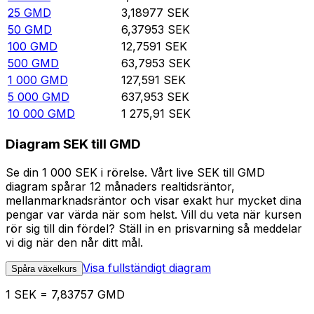
25
GMD
3,18977
SEK
50
GMD
6,37953
SEK
100
GMD
12,7591
SEK
500
GMD
63,7953
SEK
1 000
GMD
127,591
SEK
5 000
GMD
637,953
SEK
10 000
GMD
1 275,91
SEK
Diagram SEK till GMD
Se din 1 000 SEK i rörelse. Vårt live SEK till GMD
diagram spårar 12 månaders realtidsräntor,
mellanmarknadsräntor och visar exakt hur mycket dina
pengar var värda när som helst. Vill du veta när kursen
rör sig till din fördel? Ställ in en prisvarning så meddelar
vi dig när den når ditt mål.
Visa fullständigt diagram
Spåra växelkurs
1 SEK = 7,83757 GMD