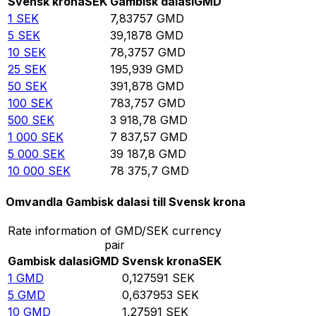
Svensk krona
SEK
Gambisk dalasi
GMD
1
SEK
7,83757
GMD
5
SEK
39,1878
GMD
10
SEK
78,3757
GMD
25
SEK
195,939
GMD
50
SEK
391,878
GMD
100
SEK
783,757
GMD
500
SEK
3 918,78
GMD
1 000
SEK
7 837,57
GMD
5 000
SEK
39 187,8
GMD
10 000
SEK
78 375,7
GMD
Omvandla Gambisk dalasi till Svensk krona
Rate information of GMD/SEK currency
pair
Gambisk dalasi
GMD
Svensk krona
SEK
1
GMD
0,127591
SEK
5
GMD
0,637953
SEK
10
GMD
1,27591
SEK