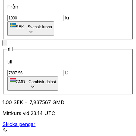
Från
kr
SEK
-
Svensk krona
till
till
D
GMD
-
Gambisk dalasi
1.00
SEK
=
7,
837567
GMD
Mittkurs vid 23:14 UTC
Skicka pengar