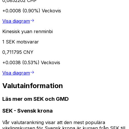
0,0852202 CHF
+0.0008 (0.90%)
Veckovis
Visa diagram
Kinesisk yuan renminbi
1 SEK motsvarar
0,711795 CNY
+0.0038 (0.53%)
Veckovis
Visa diagram
Valutainformation
Läs mer om SEK och GMD
SEK
-
Svensk krona
Vår valutarankning visar att den mest populära
växlingskursen för Svensk krona är kursen från SEK till