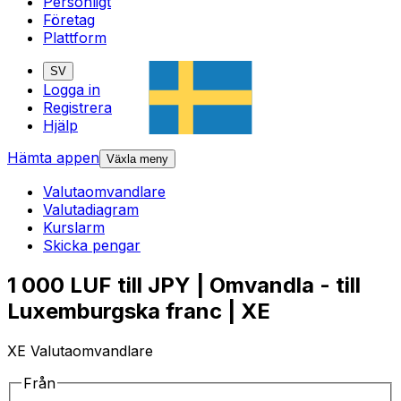
Personligt
Företag
Plattform
SV
Logga in
Registrera
Hjälp
Hämta appen
Växla meny
Valutaomvandlare
Valutadiagram
Kurslarm
Skicka pengar
1 000 LUF till JPY | Omvandla - till
Luxemburgska franc | XE
XE Valutaomvandlare
Från