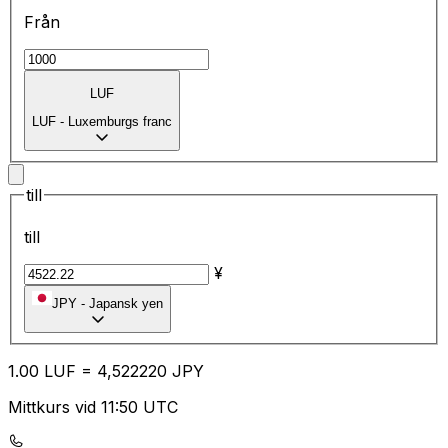
Från
LUF
LUF
-
Luxemburgs franc
till
till
¥
JPY
-
Japansk yen
1.00
LUF
=
4,
522220
JPY
Mittkurs vid 11:50 UTC