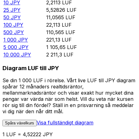
10
JPY
2,2113
LUF
25
JPY
5,52826
LUF
50
JPY
11,0565
LUF
100
JPY
22,113
LUF
500
JPY
110,565
LUF
1 000
JPY
221,13
LUF
5 000
JPY
1 105,65
LUF
10 000
JPY
2 211,3
LUF
Diagram LUF till JPY
Se din 1 000 LUF i rörelse. Vårt live LUF till JPY diagram
spårar 12 månaders realtidsräntor,
mellanmarknadsräntor och visar exakt hur mycket dina
pengar var värda när som helst. Vill du veta när kursen
rör sig till din fördel? Ställ in en prisvarning så meddelar
vi dig när den når ditt mål.
Visa fullständigt diagram
Spåra växelkurs
1 LUF = 4,52222 JPY