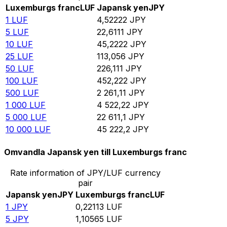
Luxemburgs franc
LUF
Japansk yen
JPY
1
LUF
4,52222
JPY
5
LUF
22,6111
JPY
10
LUF
45,2222
JPY
25
LUF
113,056
JPY
50
LUF
226,111
JPY
100
LUF
452,222
JPY
500
LUF
2 261,11
JPY
1 000
LUF
4 522,22
JPY
5 000
LUF
22 611,1
JPY
10 000
LUF
45 222,2
JPY
Omvandla Japansk yen till Luxemburgs franc
Rate information of JPY/LUF currency
pair
Japansk yen
JPY
Luxemburgs franc
LUF
1
JPY
0,22113
LUF
5
JPY
1,10565
LUF