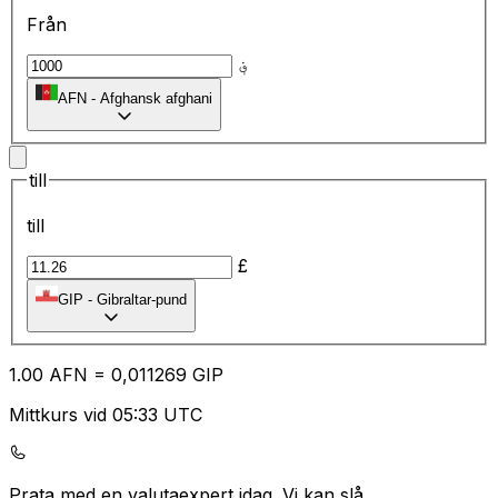
Från
؋
AFN
-
Afghansk afghani
till
till
£
GIP
-
Gibraltar-pund
1.00
AFN
=
0,
011269
GIP
Mittkurs vid 05:33 UTC
Prata med en valutaexpert idag.
Vi kan slå