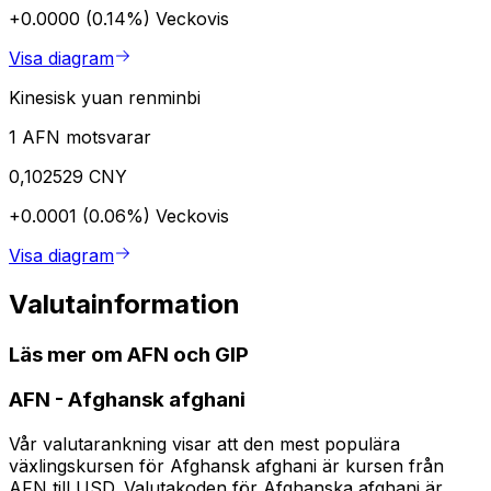
+0.0000 (0.14%)
Veckovis
Visa diagram
Kinesisk yuan renminbi
1 AFN motsvarar
0,102529 CNY
+0.0001 (0.06%)
Veckovis
Visa diagram
Valutainformation
Läs mer om AFN och GIP
AFN
-
Afghansk afghani
Vår valutarankning visar att den mest populära
växlingskursen för Afghansk afghani är kursen från
AFN till USD. Valutakoden för Afghanska afghani är