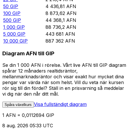
50
GIP
4 436,81
AFN
100
GIP
8 873,62
AFN
500
GIP
44 368,1
AFN
1 000
GIP
88 736,2
AFN
5 000
GIP
443 681
AFN
10 000
GIP
887 362
AFN
Diagram AFN till GIP
Se din 1 000 AFN i rörelse. Vårt live AFN till GIP diagram
spårar 12 månaders realtidsräntor,
mellanmarknadsräntor och visar exakt hur mycket dina
pengar var värda när som helst. Vill du veta när kursen
rör sig till din fördel? Ställ in en prisvarning så meddelar
vi dig när den når ditt mål.
Visa fullständigt diagram
Spåra växelkurs
1 AFN = 0,0112694 GIP
8 aug. 2026 05:33 UTC