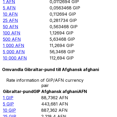
1
AFN
0,0112694
GIP
5
AFN
0,0563468
GIP
10
AFN
0,112694
GIP
25
AFN
0,281734
GIP
50
AFN
0,563468
GIP
100
AFN
1,12694
GIP
500
AFN
5,63468
GIP
1 000
AFN
11,2694
GIP
5 000
AFN
56,3468
GIP
10 000
AFN
112,694
GIP
Omvandla Gibraltar-pund till Afghansk afghani
Rate information of GIP/AFN currency
pair
Gibraltar-pund
GIP
Afghansk afghani
AFN
1
GIP
88,7362
AFN
5
GIP
443,681
AFN
10
GIP
887,362
AFN
25
GIP
2 218,4
AFN