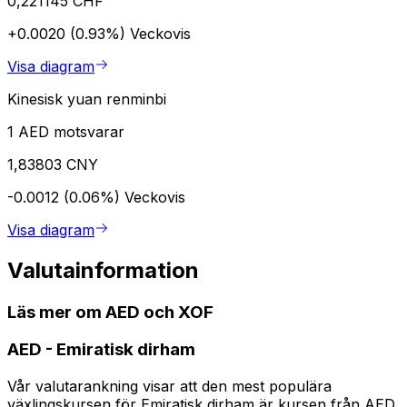
0,221145 CHF
+0.0020 (0.93%)
Veckovis
Visa diagram
Kinesisk yuan renminbi
1 AED motsvarar
1,83803 CNY
-0.0012 (0.06%)
Veckovis
Visa diagram
Valutainformation
Läs mer om AED och XOF
AED
-
Emiratisk dirham
Vår valutarankning visar att den mest populära
växlingskursen för Emiratisk dirham är kursen från AED