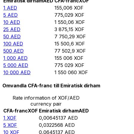
Emiratisk dirham
AED
CFA-franc
XOF
1
AED
155,006
XOF
5
AED
775,029
XOF
10
AED
1 550,06
XOF
25
AED
3 875,15
XOF
50
AED
7 750,29
XOF
100
AED
15 500,6
XOF
500
AED
77 502,9
XOF
1 000
AED
155 006
XOF
5 000
AED
775 029
XOF
10 000
AED
1 550 060
XOF
Omvandla CFA-franc till Emiratisk dirham
Rate information of XOF/AED
currency pair
CFA-franc
XOF
Emiratisk dirham
AED
1
XOF
0,00645137
AED
5
XOF
0,0322568
AED
10
XOF
0,0645137
AED