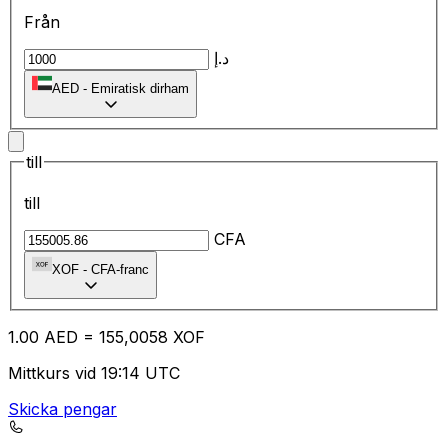
Från
د.إ
AED
-
Emiratisk dirham
till
till
CFA
XOF
-
CFA-franc
1.00
AED
=
15
5,0058
XOF
Mittkurs vid 19:14 UTC
Skicka pengar