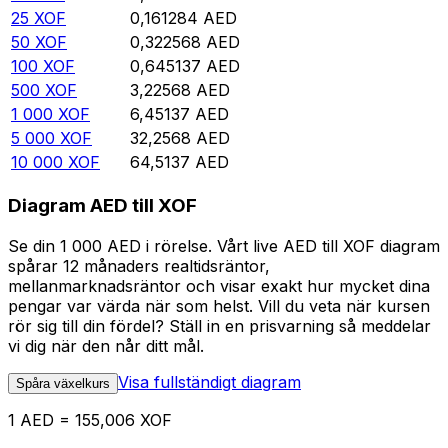
25
XOF
0,161284
AED
50
XOF
0,322568
AED
100
XOF
0,645137
AED
500
XOF
3,22568
AED
1 000
XOF
6,45137
AED
5 000
XOF
32,2568
AED
10 000
XOF
64,5137
AED
Diagram AED till XOF
Se din 1 000 AED i rörelse. Vårt live AED till XOF diagram
spårar 12 månaders realtidsräntor,
mellanmarknadsräntor och visar exakt hur mycket dina
pengar var värda när som helst. Vill du veta när kursen
rör sig till din fördel? Ställ in en prisvarning så meddelar
vi dig när den når ditt mål.
Visa fullständigt diagram
Spåra växelkurs
1 AED = 155,006 XOF