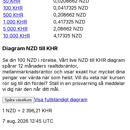
50
KHR
0,0208662
NZD
100
KHR
0,0417325
NZD
500
KHR
0,208662
NZD
1 000
KHR
0,417325
NZD
5 000
KHR
2,08662
NZD
10 000
KHR
4,17325
NZD
Diagram NZD till KHR
Se din 100 NZD i rörelse. Vårt live NZD till KHR diagram
spårar 12 månaders realtidsräntor,
mellanmarknadsräntor och visar exakt hur mycket dina
pengar var värda när som helst. Vill du veta när kursen
rör sig till din fördel? Ställ in en prisvarning så meddelar
vi dig när den når ditt mål.
Visa fullständigt diagram
Spåra växelkurs
1 NZD = 2 396,21 KHR
7 aug. 2026 12:45 UTC