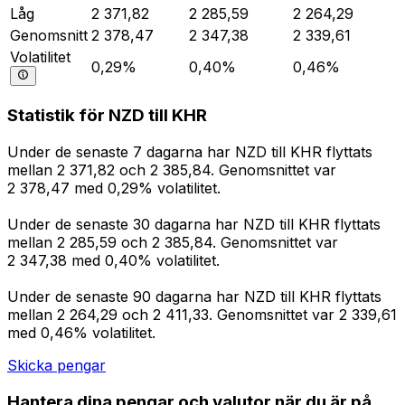
Låg
2 371,82
2 285,59
2 264,29
Genomsnitt
2 378,47
2 347,38
2 339,61
Volatilitet
0,29%
0,40%
0,46%
Statistik för NZD till KHR
Under de senaste 7 dagarna har NZD till KHR flyttats
mellan 2 371,82 och 2 385,84. Genomsnittet var
2 378,47 med 0,29% volatilitet.
Under de senaste 30 dagarna har NZD till KHR flyttats
mellan 2 285,59 och 2 385,84. Genomsnittet var
2 347,38 med 0,40% volatilitet.
Under de senaste 90 dagarna har NZD till KHR flyttats
mellan 2 264,29 och 2 411,33. Genomsnittet var 2 339,61
med 0,46% volatilitet.
Skicka pengar
Hantera dina pengar och valutor när du är på