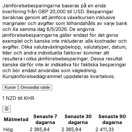
Jämförelsebesparingarna baseras på en enda
överföring från GBP 20,000 till USD. Besparingar
beräknas genom att jämföra växelkursen inklusive
marginaler och avgifter som tillhandahålls av varje bank
och Xe samma dag 8/5/2026. De angivna
jämförelsebesparingarna gäller endast för det givna
exemplet och kanske inte inkluderar alla kostnader och
avgifter. Olika valutaväxlingsbelopp, valutatyper, datum,
tider och andra individuella faktorer kommer att
resultera i olika jämförelsebesparingar. Dessa resultat
kanske därför inte är indikativa för faktiska besparingar
och bör endast användas som vägledning.
Kursjämförelsediagrammet uppdateras kvartalsvis.
Kurser
Omvandlat värde
1 NZD till KHR
Senaste 7
Senaste 30
Senaste 90
Mätmetod
dagarna
dagarna
dagarna
Hög
2 385,84
2 385,84
2 411,33