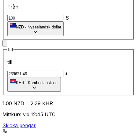
Från
$
NZD
-
Nyzeeländsk dollar
till
till
៛
KHR
-
Kambodjansk riel
1.00
NZD
=
2
39
KHR
Mittkurs vid 12:45 UTC
Skicka pengar