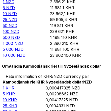
1
NZD
2 396,21
KHR
5
NZD
11 981,1
KHR
10
NZD
23 962,1
KHR
25
NZD
59 905,4
KHR
50
NZD
119 811
KHR
100
NZD
239 621
KHR
500
NZD
1 198 110
KHR
1 000
NZD
2 396 210
KHR
5 000
NZD
11 981 100
KHR
10 000
NZD
23 962 100
KHR
Omvandla Kambodjansk riel till Nyzeeländsk dollar
Rate information of KHR/NZD currency pair
Kambodjansk riel
KHR
Nyzeeländsk dollar
NZD
1
KHR
0,000417325
NZD
5
KHR
0,00208662
NZD
10
KHR
0,00417325
NZD
25
KHR
0,0104331
NZD