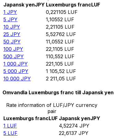
Japansk yen
JPY
Luxemburgs franc
LUF
1
JPY
0,221105
LUF
5
JPY
1,10552
LUF
10
JPY
2,21105
LUF
25
JPY
5,52762
LUF
50
JPY
11,0552
LUF
100
JPY
22,1105
LUF
500
JPY
110,552
LUF
1 000
JPY
221,105
LUF
5 000
JPY
1 105,52
LUF
10 000
JPY
2 211,05
LUF
Omvandla Luxemburgs franc till Japansk yen
Rate information of LUF/JPY currency
pair
Luxemburgs franc
LUF
Japansk yen
JPY
1
LUF
4,52274
JPY
5
LUF
22,6137
JPY