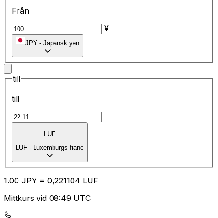
Från
¥
JPY
-
Japansk yen
till
till
LUF
LUF
-
Luxemburgs franc
1.00
JPY
=
0,
221104
LUF
Mittkurs vid 08:49 UTC