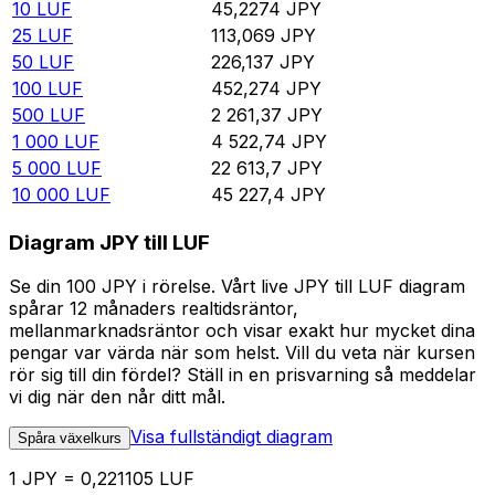
10
LUF
45,2274
JPY
25
LUF
113,069
JPY
50
LUF
226,137
JPY
100
LUF
452,274
JPY
500
LUF
2 261,37
JPY
1 000
LUF
4 522,74
JPY
5 000
LUF
22 613,7
JPY
10 000
LUF
45 227,4
JPY
Diagram JPY till LUF
Se din 100 JPY i rörelse. Vårt live JPY till LUF diagram
spårar 12 månaders realtidsräntor,
mellanmarknadsräntor och visar exakt hur mycket dina
pengar var värda när som helst. Vill du veta när kursen
rör sig till din fördel? Ställ in en prisvarning så meddelar
vi dig när den når ditt mål.
Visa fullständigt diagram
Spåra växelkurs
1 JPY = 0,221105 LUF