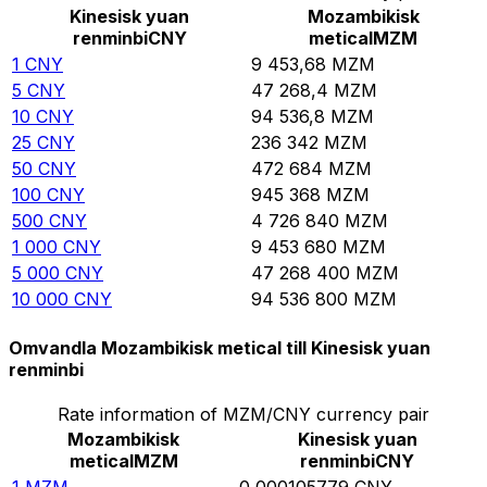
Kinesisk yuan
Mozambikisk
renminbi
CNY
metical
MZM
1
CNY
9 453,68
MZM
5
CNY
47 268,4
MZM
10
CNY
94 536,8
MZM
25
CNY
236 342
MZM
50
CNY
472 684
MZM
100
CNY
945 368
MZM
500
CNY
4 726 840
MZM
1 000
CNY
9 453 680
MZM
5 000
CNY
47 268 400
MZM
10 000
CNY
94 536 800
MZM
Omvandla Mozambikisk metical till Kinesisk yuan
renminbi
Rate information of MZM/CNY currency pair
Mozambikisk
Kinesisk yuan
metical
MZM
renminbi
CNY
1
MZM
0,000105779
CNY