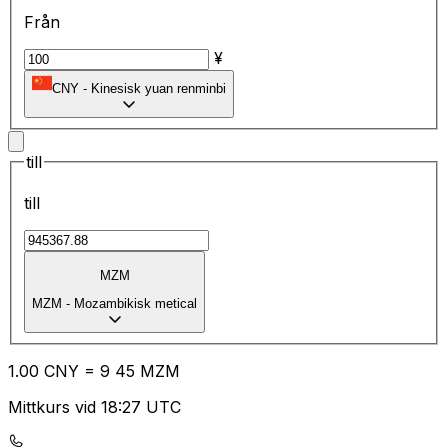
Från
¥
CNY
-
Kinesisk yuan renminbi
till
till
MZM
MZM
-
Mozambikisk metical
1.00
CNY
=
9
45
MZM
Mittkurs vid 18:27 UTC