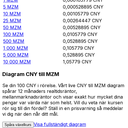
5
MZM
0,000528895
CNY
10
MZM
0,00105779
CNY
25
MZM
0,00264447
CNY
50
MZM
0,00528895
CNY
100
MZM
0,0105779
CNY
500
MZM
0,0528895
CNY
1 000
MZM
0,105779
CNY
5 000
MZM
0,528895
CNY
10 000
MZM
1,05779
CNY
Diagram CNY till MZM
Se din 100 CNY i rörelse. Vårt live CNY till MZM diagram
spårar 12 månaders realtidsräntor,
mellanmarknadsräntor och visar exakt hur mycket dina
pengar var värda när som helst. Vill du veta när kursen
rör sig till din fördel? Ställ in en prisvarning så meddelar
vi dig när den når ditt mål.
Visa fullständigt diagram
Spåra växelkurs