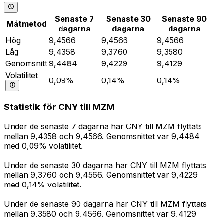
Senaste 7
Senaste 30
Senaste 90
Mätmetod
dagarna
dagarna
dagarna
Hög
9,4566
9,4566
9,4566
Låg
9,4358
9,3760
9,3580
Genomsnitt
9,4484
9,4229
9,4129
Volatilitet
0,09%
0,14%
0,14%
Statistik för CNY till MZM
Under de senaste 7 dagarna har CNY till MZM flyttats
mellan 9,4358 och 9,4566. Genomsnittet var 9,4484
med 0,09% volatilitet.
Under de senaste 30 dagarna har CNY till MZM flyttats
mellan 9,3760 och 9,4566. Genomsnittet var 9,4229
med 0,14% volatilitet.
Under de senaste 90 dagarna har CNY till MZM flyttats
mellan 9,3580 och 9,4566. Genomsnittet var 9,4129