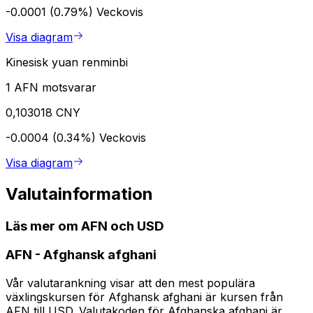
-0.0001 (0.79%)
Veckovis
Visa diagram
Kinesisk yuan renminbi
1 AFN motsvarar
0,103018 CNY
-0.0004 (0.34%)
Veckovis
Visa diagram
Valutainformation
Läs mer om AFN och USD
AFN
-
Afghansk afghani
Vår valutarankning visar att den mest populära
växlingskursen för Afghansk afghani är kursen från
AFN till USD. Valutakoden för Afghanska afghani är