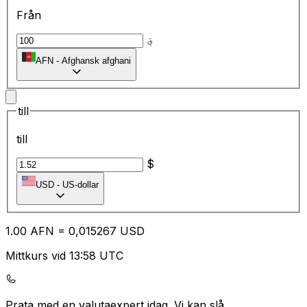
Från
؋
AFN
-
Afghansk afghani
till
till
$
USD
-
US-dollar
1.00
AFN
=
0,
015267
USD
Mittkurs vid 13:58 UTC
Prata med en valutaexpert idag.
Vi kan slå