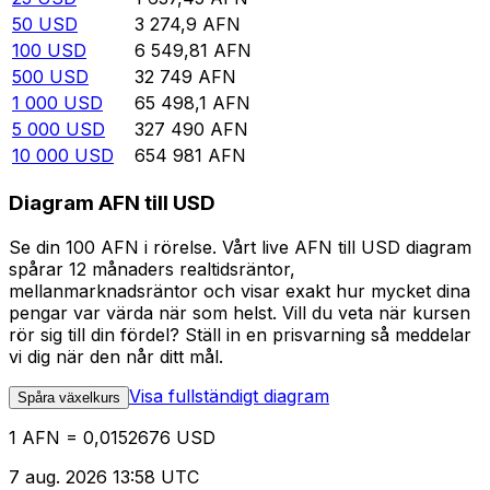
50
USD
3 274,9
AFN
100
USD
6 549,81
AFN
500
USD
32 749
AFN
1 000
USD
65 498,1
AFN
5 000
USD
327 490
AFN
10 000
USD
654 981
AFN
Diagram AFN till USD
Se din 100 AFN i rörelse. Vårt live AFN till USD diagram
spårar 12 månaders realtidsräntor,
mellanmarknadsräntor och visar exakt hur mycket dina
pengar var värda när som helst. Vill du veta när kursen
rör sig till din fördel? Ställ in en prisvarning så meddelar
vi dig när den når ditt mål.
Visa fullständigt diagram
Spåra växelkurs
1 AFN = 0,0152676 USD
7 aug. 2026 13:58 UTC