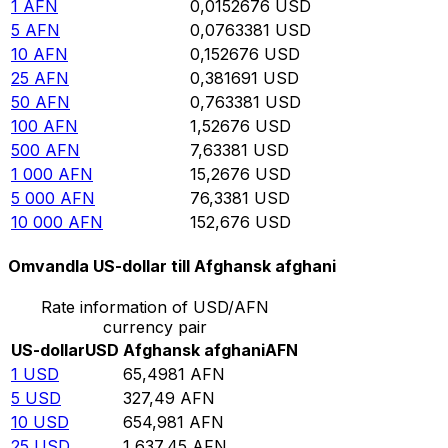
1
AFN
0,0152676
USD
5
AFN
0,0763381
USD
10
AFN
0,152676
USD
25
AFN
0,381691
USD
50
AFN
0,763381
USD
100
AFN
1,52676
USD
500
AFN
7,63381
USD
1 000
AFN
15,2676
USD
5 000
AFN
76,3381
USD
10 000
AFN
152,676
USD
Omvandla US-dollar till Afghansk afghani
Rate information of USD/AFN
currency pair
US-dollar
USD
Afghansk afghani
AFN
1
USD
65,4981
AFN
5
USD
327,49
AFN
10
USD
654,981
AFN
25
USD
1 637,45
AFN