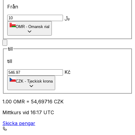
Från
﷼
OMR
-
Omansk rial
till
till
Kč
CZK
-
Tjeckisk krona
1.00
OMR
=
54
,69716
CZK
Mittkurs vid 16:17 UTC
Skicka pengar