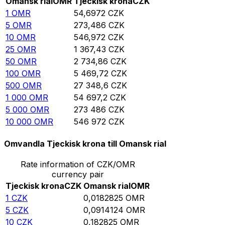
Omansk rial
OMR
Tjeckisk krona
CZK
1
OMR
54,6972
CZK
5
OMR
273,486
CZK
10
OMR
546,972
CZK
25
OMR
1 367,43
CZK
50
OMR
2 734,86
CZK
100
OMR
5 469,72
CZK
500
OMR
27 348,6
CZK
1 000
OMR
54 697,2
CZK
5 000
OMR
273 486
CZK
10 000
OMR
546 972
CZK
Omvandla Tjeckisk krona till Omansk rial
Rate information of CZK/OMR
currency pair
Tjeckisk krona
CZK
Omansk rial
OMR
1
CZK
0,0182825
OMR
5
CZK
0,0914124
OMR
10
CZK
0,182825
OMR