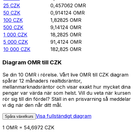
25
CZK
0,457062
OMR
50
CZK
0,914124
OMR
100
CZK
1,82825
OMR
500
CZK
9,14124
OMR
1 000
CZK
18,2825
OMR
5 000
CZK
91,4124
OMR
10 000
CZK
182,825
OMR
Diagram OMR till CZK
Se din 10 OMR i rörelse. Vårt live OMR till CZK diagram
spårar 12 månaders realtidsräntor,
mellanmarknadsräntor och visar exakt hur mycket dina
pengar var värda när som helst. Vill du veta när kursen
rör sig till din fördel? Ställ in en prisvarning så meddelar
vi dig när den når ditt mål.
Visa fullständigt diagram
Spåra växelkurs
1 OMR = 54,6972 CZK