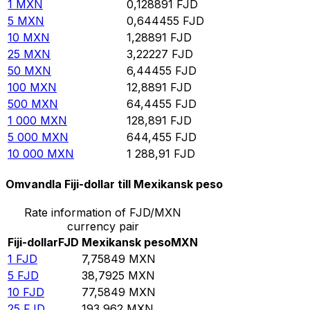
1
MXN
0,128891
FJD
5
MXN
0,644455
FJD
10
MXN
1,28891
FJD
25
MXN
3,22227
FJD
50
MXN
6,44455
FJD
100
MXN
12,8891
FJD
500
MXN
64,4455
FJD
1 000
MXN
128,891
FJD
5 000
MXN
644,455
FJD
10 000
MXN
1 288,91
FJD
Omvandla Fiji-dollar till Mexikansk peso
Rate information of FJD/MXN
currency pair
Fiji-dollar
FJD
Mexikansk peso
MXN
1
FJD
7,75849
MXN
5
FJD
38,7925
MXN
10
FJD
77,5849
MXN
25
FJD
193,962
MXN