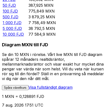
50
FJD
387,925
MXN
100
FJD
775,849
MXN
500
FJD
3 879,25
MXN
1 000
FJD
7 758,49
MXN
5 000
FJD
38 792,5
MXN
10 000
FJD
77 584,9
MXN
Diagram MXN till FJD
Se din 10 MXN i rörelse. Vårt live MXN till FJD diagram
spårar 12 månaders realtidsräntor,
mellanmarknadsräntor och visar exakt hur mycket dina
pengar var värda när som helst. Vill du veta när kursen
rör sig till din fördel? Ställ in en prisvarning så meddelar
vi dig när den når ditt mål.
Visa fullständigt diagram
Spåra växelkurs
1 MXN = 0,128891 FJD
7 aug. 2026 17:51 UTC