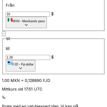
Från
$
MXN
-
Mexikansk peso
till
till
$
FJD
-
Fiji-dollar
1.00
MXN
=
0,
128890
FJD
Mittkurs vid 17:51 UTC
Prata med en valutaexpert idag.
Vi kan slå