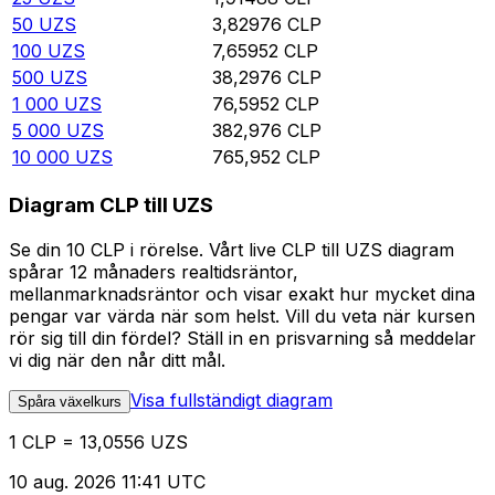
50
UZS
3,82976
CLP
100
UZS
7,65952
CLP
500
UZS
38,2976
CLP
1 000
UZS
76,5952
CLP
5 000
UZS
382,976
CLP
10 000
UZS
765,952
CLP
Diagram CLP till UZS
Se din 10 CLP i rörelse. Vårt live CLP till UZS diagram
spårar 12 månaders realtidsräntor,
mellanmarknadsräntor och visar exakt hur mycket dina
pengar var värda när som helst. Vill du veta när kursen
rör sig till din fördel? Ställ in en prisvarning så meddelar
vi dig när den når ditt mål.
Visa fullständigt diagram
Spåra växelkurs
1 CLP = 13,0556 UZS
10 aug. 2026 11:41 UTC