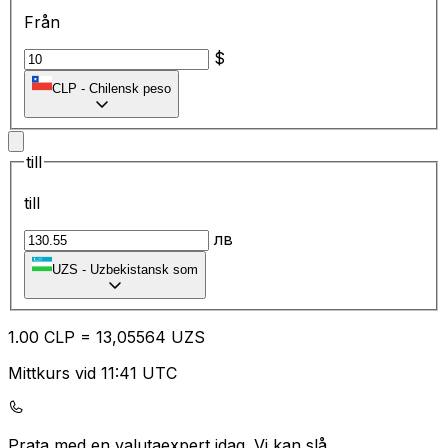
Från
$
CLP
-
Chilensk peso
till
till
лв
UZS
-
Uzbekistansk som
1.00
CLP
=
13
,05564
UZS
Mittkurs vid 11:41 UTC
Prata med en valutaexpert idag.
Vi kan slå