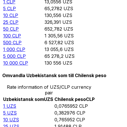
1
CLP
13,0556
UZS
5
CLP
65,2782
UZS
10
CLP
130,556
UZS
25
CLP
326,391
UZS
50
CLP
652,782
UZS
100
CLP
1 305,56
UZS
500
CLP
6 527,82
UZS
1 000
CLP
13 055,6
UZS
5 000
CLP
65 278,2
UZS
10 000
CLP
130 556
UZS
Omvandla Uzbekistansk som till Chilensk peso
Rate information of UZS/CLP currency
pair
Uzbekistansk som
UZS
Chilensk peso
CLP
1
UZS
0,0765952
CLP
5
UZS
0,382976
CLP
10
UZS
0,765952
CLP
25
UZS
1,91488
CLP