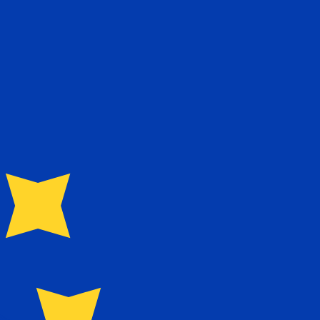
nna kurs när du skickar pengar.
Se sändkurserna.