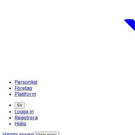
Personligt
Företag
Plattform
SV
Logga in
Registrera
Hjälp
Hämta appen
Växla meny