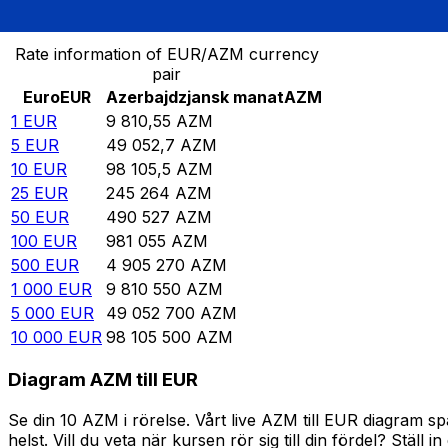
Omvandla Euro till Azerbajdzjansk manat
Rate information of EUR/AZM currency
pair
Euro
EUR
Azerbajdzjansk manat
AZM
1
EUR
9 810,55
AZM
5
EUR
49 052,7
AZM
10
EUR
98 105,5
AZM
25
EUR
245 264
AZM
50
EUR
490 527
AZM
100
EUR
981 055
AZM
500
EUR
4 905 270
AZM
1 000
EUR
9 810 550
AZM
5 000
EUR
49 052 700
AZM
10 000
EUR
98 105 500
AZM
Diagram AZM till EUR
Se din 10 AZM i rörelse. Vårt live AZM till EUR diagram 
helst. Vill du veta när kursen rör sig till din fördel? Ställ 