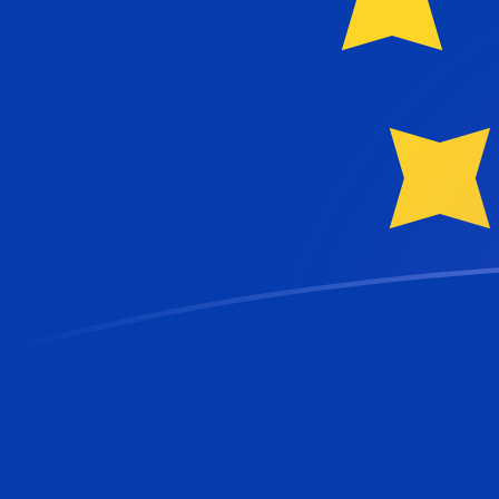
AZM till EUR valutakurser idag
Omvandla Azerbajdzjansk manat till Euro
Rate information of AZM/EUR currency pair
Azerbajdzjansk manat
AZM
Euro
EUR
1
AZM
0,000101931
EUR
5
AZM
0,000509656
EUR
10
AZM
0,00101931
EUR
25
AZM
0,00254828
EUR
50
AZM
0,00509656
EUR
100
AZM
0,0101931
EUR
500
AZM
0,0509656
EUR
1 000
AZM
0,101931
EUR
5 000
AZM
0,509656
EUR
10 000
AZM
1,01931
EUR