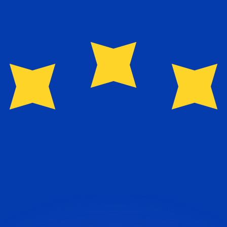
as kurser.
 görs endast i informationssyfte. Du kommer inte att få de