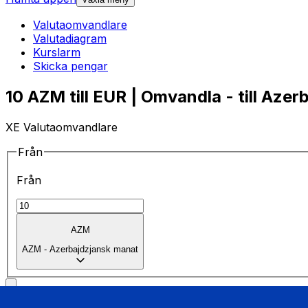
Valutaomvandlare
Valutadiagram
Kurslarm
Skicka pengar
10 AZM till EUR | Omvandla - till Aze
XE Valutaomvandlare
Från
Från
AZM
AZM
-
Azerbajdzjansk manat
till