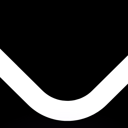
as kurser.
 görs endast i informationssyfte. Du kommer inte att få de