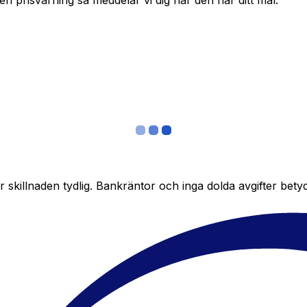
in en prisvarning så meddelar vi dig när den når ditt mål.
skillnaden tydlig. Bankräntor och inga dolda avgifter bety