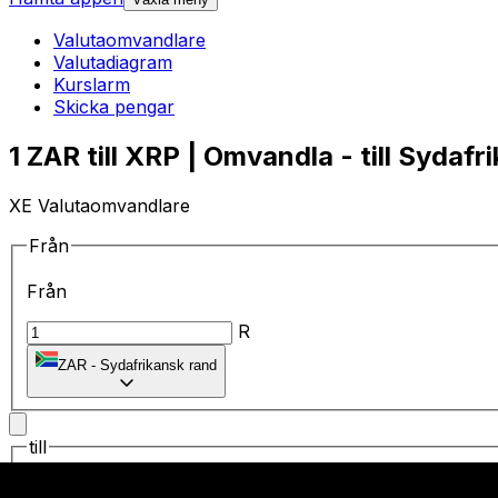
Valutaomvandlare
Valutadiagram
Kurslarm
Skicka pengar
1 ZAR till XRP | Omvandla - till Sydafr
XE Valutaomvandlare
Från
Från
R
ZAR
-
Sydafrikansk rand
till
till