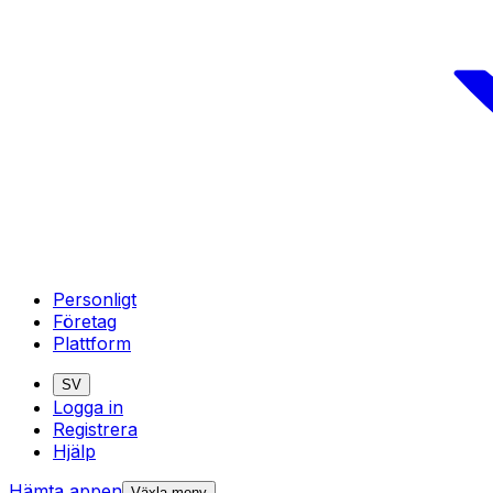
Personligt
Företag
Plattform
SV
Logga in
Registrera
Hjälp
Hämta appen
Växla meny