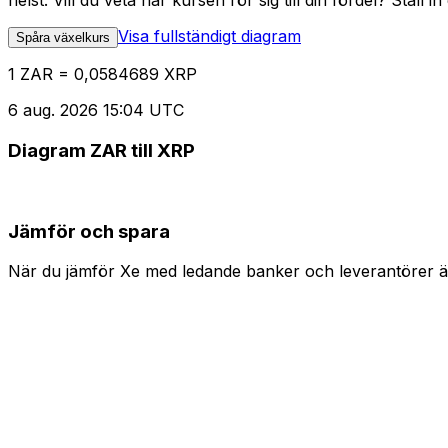
helst. Vill du veta när kursen rör sig till din fördel? Ställ 
Visa fullständigt diagram
Spåra växelkurs
1 ZAR = 0,0584689 XRP
6 aug. 2026 15:04 UTC
Diagram ZAR till XRP
Jämför och spara
När du jämför Xe med ledande banker och leverantörer är 