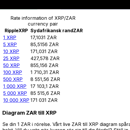
Omvandla Ripple till Sydafrikansk rand
Rate information of XRP/ZAR
currency pair
Ripple
XRP
Sydafrikansk rand
ZAR
1
XRP
17,1031
ZAR
5
XRP
85,5156
ZAR
10
XRP
171,031
ZAR
25
XRP
427,578
ZAR
50
XRP
855,156
ZAR
100
XRP
1 710,31
ZAR
500
XRP
8 551,56
ZAR
1 000
XRP
17 103,1
ZAR
5 000
XRP
85 515,6
ZAR
10 000
XRP
171 031
ZAR
Diagram ZAR till XRP
Se din 1 ZAR i rörelse. Vårt live ZAR till XRP diagram s