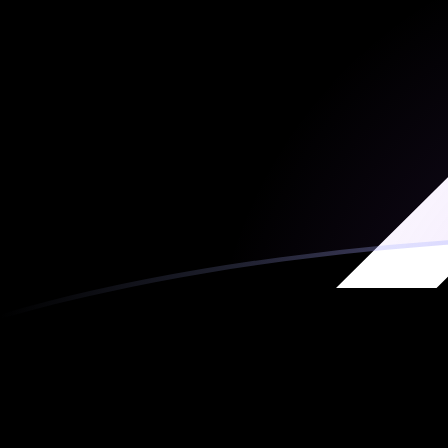
ZAR till XRP valutakurser idag
Omvandla Sydafrikansk rand till Ripple
Rate information of ZAR/XRP currency
pair
Sydafrikansk rand
ZAR
Ripple
XRP
1
ZAR
0,0584689
XRP
5
ZAR
0,292344
XRP
10
ZAR
0,584689
XRP
25
ZAR
1,46172
XRP
50
ZAR
2,92344
XRP
100
ZAR
5,84689
XRP
500
ZAR
29,2344
XRP
1 000
ZAR
58,4689
XRP
5 000
ZAR
292,344
XRP
10 000
ZAR
584,689
XRP