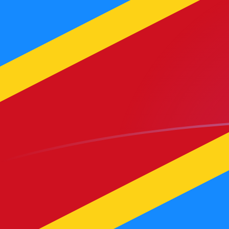
SEK till CDF valutakurser idag
Omvandla Svensk krona till Kongolesisk franc
Rate information of SEK/CDF currency
pair
Svensk krona
SEK
Kongolesisk franc
CDF
1
SEK
239,136
CDF
5
SEK
1 195,68
CDF
10
SEK
2 391,36
CDF
25
SEK
5 978,39
CDF
50
SEK
11 956,8
CDF
100
SEK
23 913,6
CDF
500
SEK
119 568
CDF
1 000
SEK
239 136
CDF
5 000
SEK
1 195 680
CDF
10 000
SEK
2 391 360
CDF
Omvandla Kongolesisk franc till Svensk krona