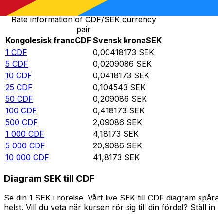
Rate information of CDF/SEK currency
pair
Kongolesisk franc
CDF
Svensk krona
SEK
1
CDF
0,00418173
SEK
5
CDF
0,0209086
SEK
10
CDF
0,0418173
SEK
25
CDF
0,104543
SEK
50
CDF
0,209086
SEK
100
CDF
0,418173
SEK
500
CDF
2,09086
SEK
1 000
CDF
4,18173
SEK
5 000
CDF
20,9086
SEK
10 000
CDF
41,8173
SEK
Diagram SEK till CDF
Se din 1 SEK i rörelse. Vårt live SEK till CDF diagram s
helst. Vill du veta när kursen rör sig till din fördel? Ställ 