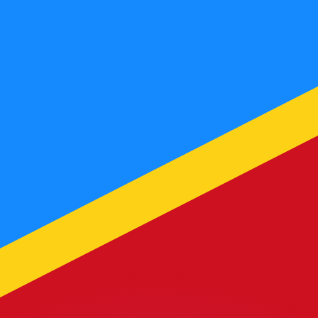
as kurser.
 görs endast i informationssyfte. Du kommer inte att få de