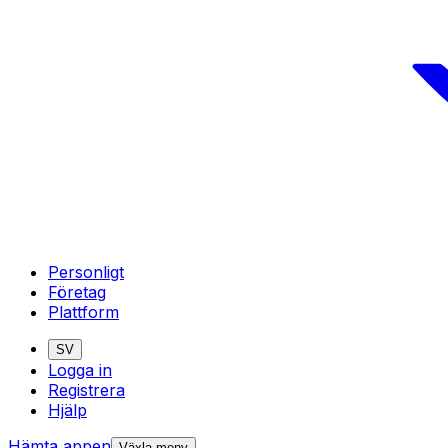
Personligt
Företag
Plattform
SV
Logga in
Registrera
Hjälp
Hämta appen
Växla meny