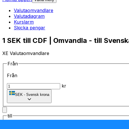
Valutaomvandlare
Valutadiagram
Kurslarm
Skicka pengar
1 SEK till CDF | Omvandla - till Svens
XE Valutaomvandlare
Från
Från
kr
SEK
-
Svensk krona
till
till