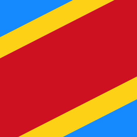
nna kurs när du skickar pengar.
Se sändkurserna.