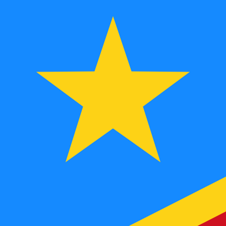
FC
CDF
-
Kongolesisk franc
1.00
SEK
=
23
9,1356
CDF
Mittkurs vid 20:54 UTC
Prata med en valutaexpert idag.
Vi kan slå konkurrentern
Boka ett samtal
Vi använder mid-market-kursen för vår omvandlare. Det
Visste du att du kan skicka pengar utomlands med Xe?
Anmäl dig idag