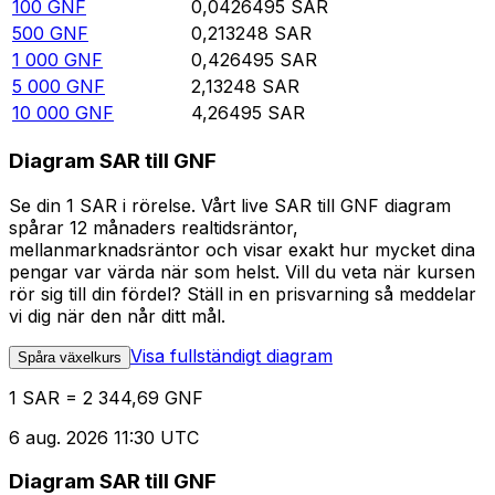
100
GNF
0,0426495
SAR
500
GNF
0,213248
SAR
1 000
GNF
0,426495
SAR
5 000
GNF
2,13248
SAR
10 000
GNF
4,26495
SAR
Diagram SAR till GNF
Se din 1 SAR i rörelse. Vårt live SAR till GNF diagram
spårar 12 månaders realtidsräntor,
mellanmarknadsräntor och visar exakt hur mycket dina
pengar var värda när som helst. Vill du veta när kursen
rör sig till din fördel? Ställ in en prisvarning så meddelar
vi dig när den når ditt mål.
Visa fullständigt diagram
Spåra växelkurs
1 SAR = 2 344,69 GNF
6 aug. 2026 11:30 UTC
Diagram SAR till GNF