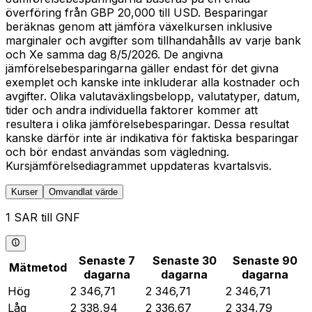
överföring från GBP 20,000 till USD. Besparingar
beräknas genom att jämföra växelkursen inklusive
marginaler och avgifter som tillhandahålls av varje bank
och Xe samma dag 8/5/2026. De angivna
jämförelsebesparingarna gäller endast för det givna
exemplet och kanske inte inkluderar alla kostnader och
avgifter. Olika valutaväxlingsbelopp, valutatyper, datum,
tider och andra individuella faktorer kommer att
resultera i olika jämförelsebesparingar. Dessa resultat
kanske därför inte är indikativa för faktiska besparingar
och bör endast användas som vägledning.
Kursjämförelsediagrammet uppdateras kvartalsvis.
Kurser
Omvandlat värde
1 SAR till GNF
Senaste 7
Senaste 30
Senaste 90
Mätmetod
dagarna
dagarna
dagarna
Hög
2 346,71
2 346,71
2 346,71
Låg
2 338,94
2 336,67
2 334,79