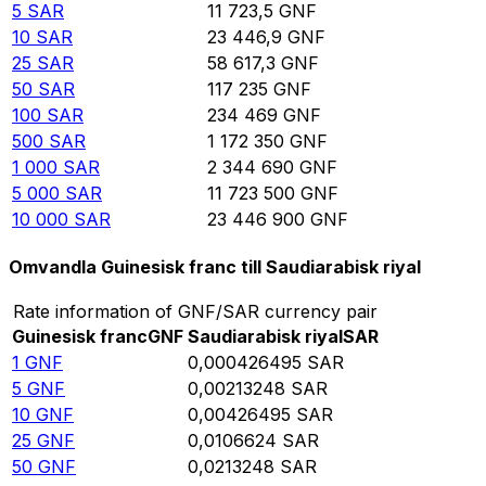
5
SAR
11 723,5
GNF
10
SAR
23 446,9
GNF
25
SAR
58 617,3
GNF
50
SAR
117 235
GNF
100
SAR
234 469
GNF
500
SAR
1 172 350
GNF
1 000
SAR
2 344 690
GNF
5 000
SAR
11 723 500
GNF
10 000
SAR
23 446 900
GNF
Omvandla Guinesisk franc till Saudiarabisk riyal
Rate information of GNF/SAR currency pair
Guinesisk franc
GNF
Saudiarabisk riyal
SAR
1
GNF
0,000426495
SAR
5
GNF
0,00213248
SAR
10
GNF
0,00426495
SAR
25
GNF
0,0106624
SAR
50
GNF
0,0213248
SAR