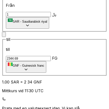
Från
﷼
SAR
-
Saudiarabisk riyal
till
till
FG
GNF
-
Guinesisk franc
1.00
SAR
=
2
34
GNF
Mittkurs vid 11:30 UTC
Prata med en valutaexpert idag.
Vi kan slå