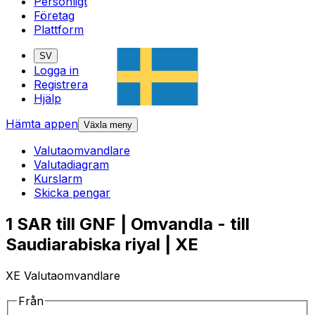
Personligt
Företag
Plattform
SV
Logga in
Registrera
Hjälp
Hämta appen
Växla meny
Valutaomvandlare
Valutadiagram
Kurslarm
Skicka pengar
1 SAR till GNF | Omvandla - till
Saudiarabiska riyal | XE
XE Valutaomvandlare
Från