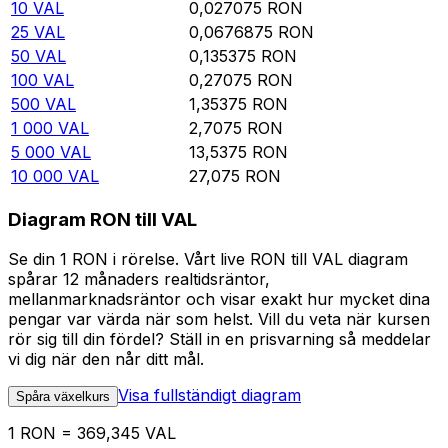
10
VAL
0,027075
RON
25
VAL
0,0676875
RON
50
VAL
0,135375
RON
100
VAL
0,27075
RON
500
VAL
1,35375
RON
1 000
VAL
2,7075
RON
5 000
VAL
13,5375
RON
10 000
VAL
27,075
RON
Diagram RON till VAL
Se din 1 RON i rörelse. Vårt live RON till VAL diagram
spårar 12 månaders realtidsräntor,
mellanmarknadsräntor och visar exakt hur mycket dina
pengar var värda när som helst. Vill du veta när kursen
rör sig till din fördel? Ställ in en prisvarning så meddelar
vi dig när den når ditt mål.
Visa fullständigt diagram
Spåra växelkurs
1 RON = 369,345 VAL