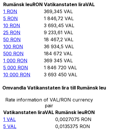
Rumänsk leu
RON
Vatikanstaten lira
VAL
1
RON
369,345
VAL
5
RON
1 846,72
VAL
10
RON
3 693,45
VAL
25
RON
9 233,61
VAL
50
RON
18 467,2
VAL
100
RON
36 934,5
VAL
500
RON
184 672
VAL
1 000
RON
369 345
VAL
5 000
RON
1 846 720
VAL
10 000
RON
3 693 450
VAL
Omvandla Vatikanstaten lira till Rumänsk leu
Rate information of VAL/RON currency
pair
Vatikanstaten lira
VAL
Rumänsk leu
RON
1
VAL
0,0027075
RON
5
VAL
0,0135375
RON