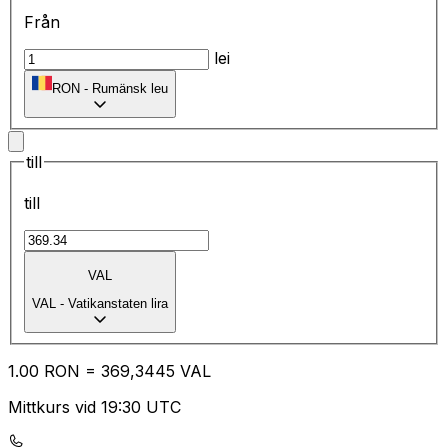
Från
lei
RON
-
Rumänsk leu
till
till
VAL
VAL
-
Vatikanstaten lira
1.00
RON
=
36
9,3445
VAL
Mittkurs vid 19:30 UTC