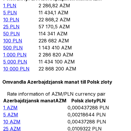
1
PLN
2 286,82
AZM
5
PLN
11 434,1
AZM
10
PLN
22 868,2
AZM
25
PLN
57 170,5
AZM
50
PLN
114 341
AZM
100
PLN
228 682
AZM
500
PLN
1 143 410
AZM
1 000
PLN
2 286 820
AZM
5 000
PLN
11 434 100
AZM
10 000
PLN
22 868 200
AZM
Omvandla Azerbajdzjansk manat till Polsk zloty
Rate information of AZM/PLN currency pair
Azerbajdzjansk manat
AZM
Polsk zloty
PLN
1
AZM
0,000437288
PLN
5
AZM
0,00218644
PLN
10
AZM
0,00437288
PLN
25
AZM
0,0109322
PLN