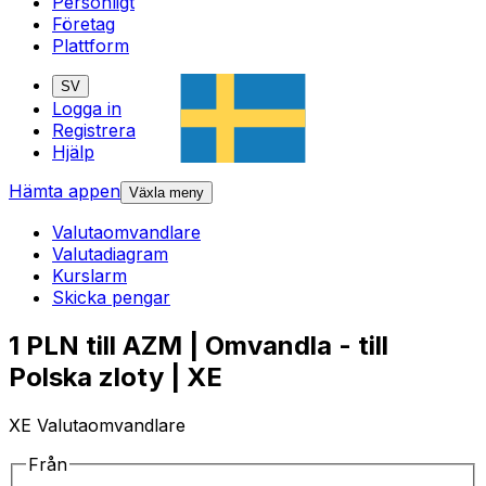
Personligt
Företag
Plattform
SV
Logga in
Registrera
Hjälp
Hämta appen
Växla meny
Valutaomvandlare
Valutadiagram
Kurslarm
Skicka pengar
1 PLN till AZM | Omvandla - till
Polska zloty | XE
XE Valutaomvandlare
Från