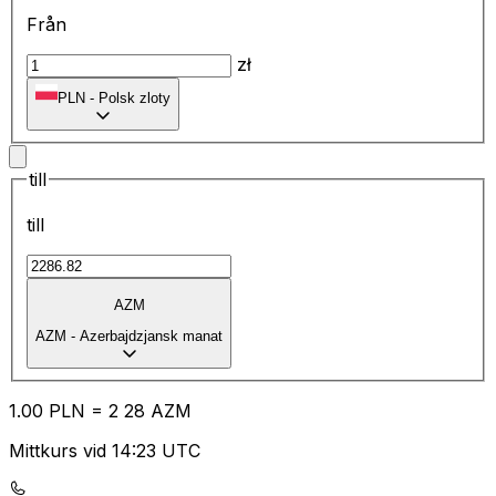
Från
zł
PLN
-
Polsk zloty
till
till
AZM
AZM
-
Azerbajdzjansk manat
1.00
PLN
=
2
28
AZM
Mittkurs vid 14:23 UTC